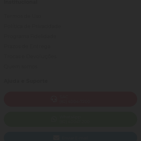
Institucional
Termos de Uso
Política de Privacidade
Programa Fidelidade
Prazos de Entrega
Trocas e Devoluções
Quem somos
Ajuda e Suporte
SAC
(82) 4004-7200
WhatsApp
(82) 40047-200
Enviar E-mail