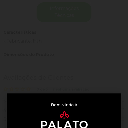
Informações
Técnicas
Características
- Fabricante: Hth
Dimensões do Produto
Avaliações de Clientes
0 de 5
nenhuma avaliação
0
5
Bem-vindo à
0
4
0
3