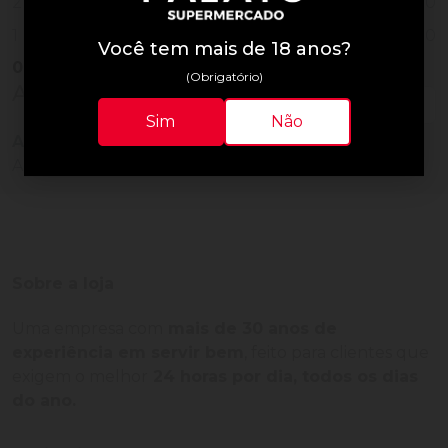
0
2
0
1
Você tem mais de 18 anos?
0
Vendido
(Obrigatório)
Avaliações do Produto
Sim
Não
Ainda não há avaliações para este produto!
Adquira o produto e seja o primeiro a avaliar.
Sobre a loja
Uma empresa com
mais de 30 anos de
experiência em servir bem
, feito para clientes que
exigem o melhor
24 horas por dia, todos os dias
do ano.