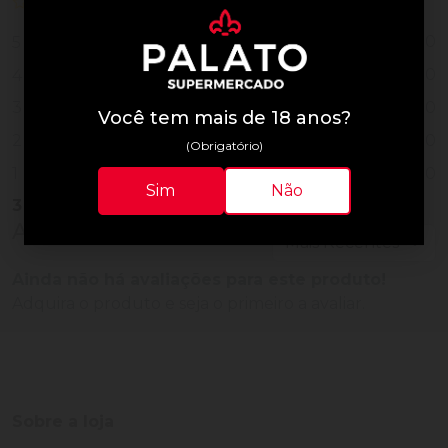
0 de 5
nenhuma avaliação
0
5
0
4
0
3
Você tem mais de 18 anos?
0
2
(Obrigatório)
0
1
Sim
Não
3
Vendidos
Avaliações do Produto
Ainda não há avaliações para este produto!
Adquira o produto e seja o primeiro a avaliar.
Sobre a loja