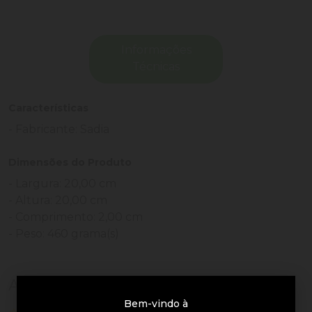
Informações
Técnicas
Características
- Fabricante: Sadia
Dimensões do Produto
- Largura: 20,00 cm
- Altura: 20,00 cm
- Comprimento: 2,00 cm
- Peso: 460 grama(s)
Avaliações de Clientes
Bem-vindo à