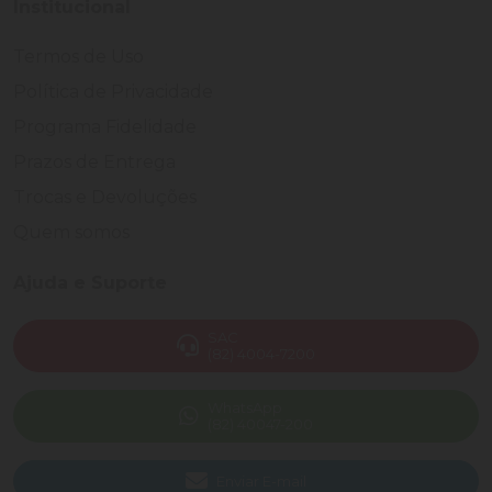
Institucional
Termos de Uso
Política de Privacidade
Programa Fidelidade
Prazos de Entrega
Trocas e Devoluções
Quem somos
Ajuda e Suporte
SAC
(82) 4004-7200
WhatsApp
(82) 40047-200
Enviar E-mail