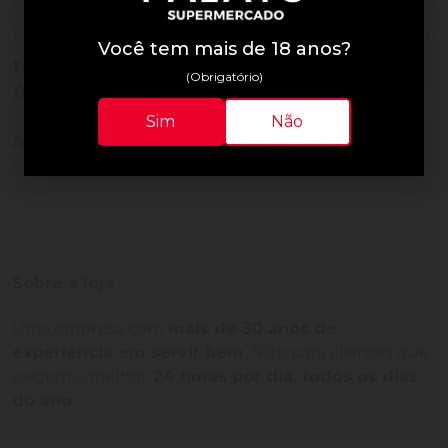
0
2
0
1
Você tem mais de 18 anos?
1
Vendido
(Obrigatório)
Avaliações do Produto
Sim
Não
Ainda não há avaliações para este produto!
Adquira o produto e seja o primeiro a avaliar.
Sobre a loja
Uma empresa com
mais de 30 anos de
experiência em servir bem
, feito para clientes que
exigem o melhor
24 horas por dia, todos os dias
do ano.