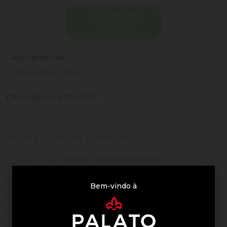
Informações
Técnicas
Características
- Fabricante: Shups
Dimensões do Produto
Avaliações de Clientes
0 de 5
nenhuma avaliação
0
5
Bem-vindo à
0
4
0
3