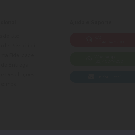
ucional
Ajuda e Suporte
s de Uso
SAC
(82) 4004-7200
ca de Privacidade
ma Fidelidade
WhatsApp
(82) 40047-200
 de Entrega
 e Devoluções
Enviar E-mail
somos
 Todos os direitos reservados.