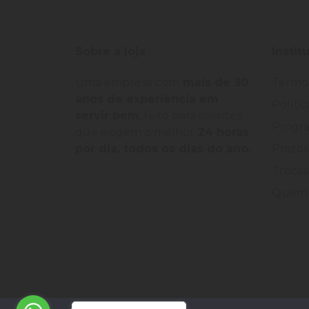
Sobre a loja
Instit
Uma empresa com
mais de 30
Termo
anos de experiência em
Políti
servir bem
, feito para clientes
Progra
que exigem o melhor
24 horas
por dia, todos os dias do ano.
Prazos
Trocas
Quem 
©
2026
Loja Palato
- CNPJ:
24.322.398/0004-93
-