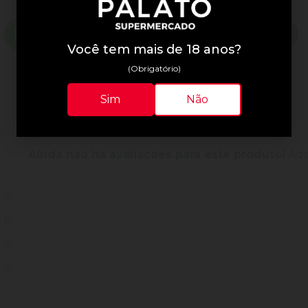
Descrição do Produto
Informações Técnicas
Você tem mais de 18 anos?
(Obrigatório)
Sim
Não
Avaliações do Produto
Ainda não há avaliações para este produto!
Adqu
0
0
0
0
0