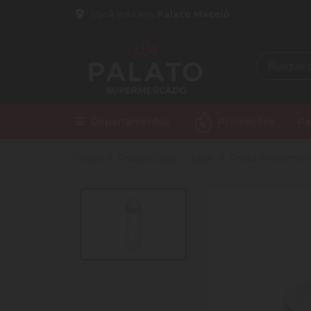
Você está em
Palato Maceió
Departamentos
Promoções
Pa
Início
Palato Casa
Lyor
Porta Mantiment