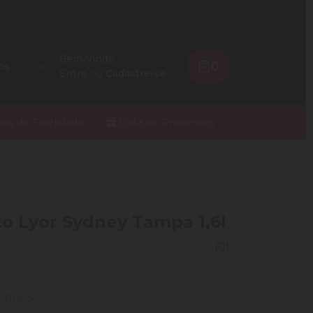
Bem-vindo
0
os
Entre
ou
Cadastre-se
ios do Fidelidade
Lista de Presentes
o Lyor Sydney Tampa 1,6l
(0)
mento