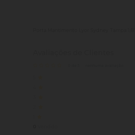
Porta Mantimento Lyor Sydney Tampa 1,6l
Avaliações de Clientes
0 de 5
nenhuma avaliação
5
4
3
2
1
0
Vendido