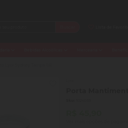
Buscar
Lista de Favorit
daria
Bebidas Alcoólicas
Mercearia
Benefíc
o Lyor Sydney Tampa 1,6l
Lyor
Porta Mantiment
Sku:
1024035
R$ 45,90
Ver mais opções de paga