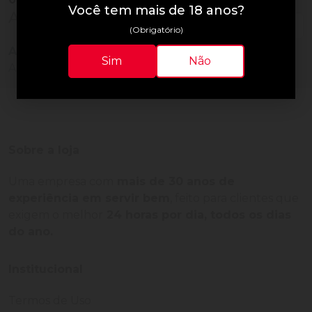
Você tem mais de 18 anos?
Avaliações do Produto
(Obrigatório)
Ainda não há avaliações para este produto!
Sim
Não
Adquira o produto e seja o primeiro a avaliar.
Sobre a loja
Uma empresa com
mais de 30 anos de
experiência em servir bem
, feito para clientes que
exigem o melhor
24 horas por dia, todos os dias
do ano.
Institucional
Termos de Uso