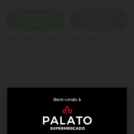
Descrição do
Informações
Produto
Técnicas
Prato Massa Porto Brasil Organico 28x6,5cm Curacao
Avaliações de Clientes
0 de 5
nenhuma avaliação
0
5
0
4
Bem-vindo à
0
3
0
2
0
1
0
Vendido