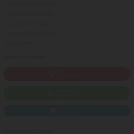
Política de Privacidade
Programa Fidelidade
Prazos de Entrega
Trocas e Devoluções
Quem somos
Ajuda e Suporte
SAC
(82) 4004-7200
WhatsApp
(82) 40047-200
Enviar E-mail
Pagamento Online