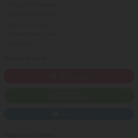
Política de Privacidade
Programa Fidelidade
Prazos de Entrega
Trocas e Devoluções
Quem somos
Ajuda e Suporte
SAC
(82) 4004-7200
WhatsApp
(82) 40047-200
Enviar E-mail
Pagamento Online