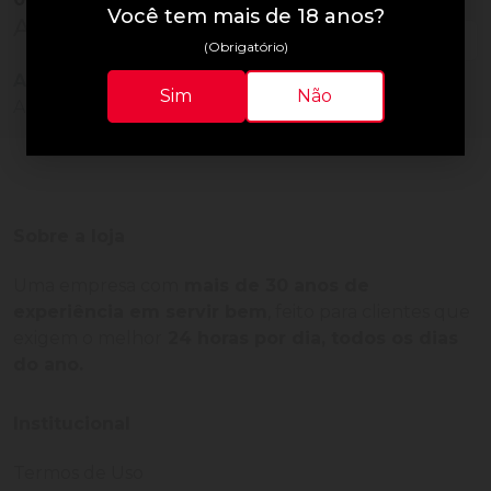
Você tem mais de 18 anos?
Avaliações do Produto
(Obrigatório)
Ainda não há avaliações para este produto!
Sim
Não
Adquira o produto e seja o primeiro a avaliar.
Sobre a loja
Uma empresa com
mais de 30 anos de
experiência em servir bem
, feito para clientes que
exigem o melhor
24 horas por dia, todos os dias
do ano.
Institucional
Termos de Uso