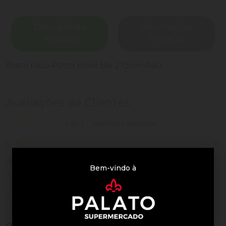
Descrição do
Informações
Produto
Técnicas
Prato Raso Porto Brasil Bio 27,5cm Raio
Avaliações de Clientes
0 de 5
nenhuma avaliação
0
5
0
4
Bem-vindo à
0
3
0
2
0
1
0
Vendido