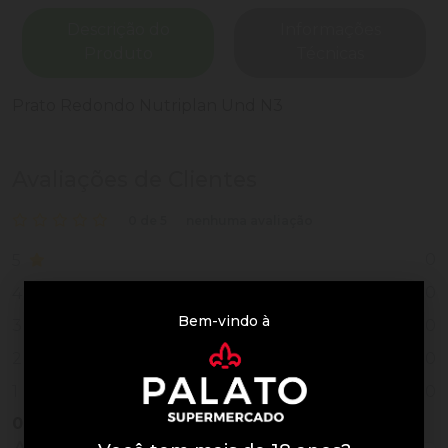
Descrição do
Informações
Produto
Técnicas
Prato Redondo Nutriplan Und N3
Avaliações de Clientes
0 de 5
nenhuma avaliação
0
5
0
4
Bem-vindo à
0
3
0
2
0
1
0
Vendido