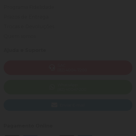
Programa Fidelidade
Prazos de Entrega
Trocas e Devoluções
Quem somos
Ajuda e Suporte
SAC
(82) 4004-7200
WhatsApp
(82) 40047-200
Enviar E-mail
Pagamento Online