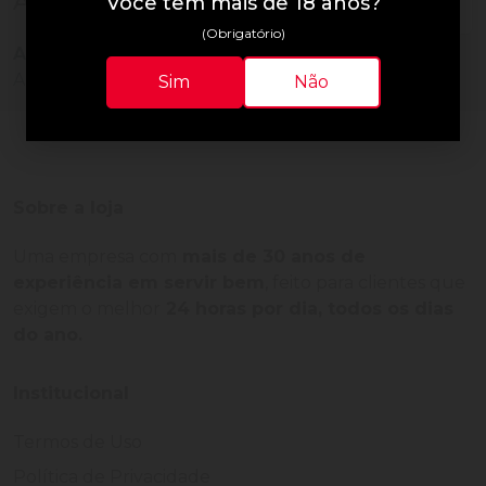
Avaliações do Produto
Você tem mais de 18 anos?
(Obrigatório)
Ainda não há avaliações para este produto!
Adquira o produto e seja o primeiro a avaliar.
Sim
Não
Sobre a loja
Uma empresa com
mais de 30 anos de
experiência em servir bem
, feito para clientes que
exigem o melhor
24 horas por dia, todos os dias
do ano.
Institucional
Termos de Uso
Política de Privacidade