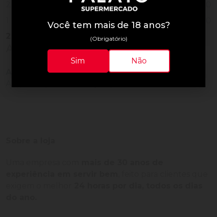
0
2
0
1
Você tem mais de 18 anos?
2
Vendidos
(Obrigatório)
Avaliações do Produto
Sim
Não
Ainda não há avaliações para este produto!
Adquira o produto e seja o primeiro a avaliar.
Sobre a loja
Uma empresa com
mais de 30 anos de
experiência em servir bem
, feito para clientes que
exigem o melhor
24 horas por dia, todos os dias
do ano.