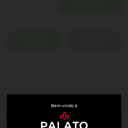
Comprar
Descrição do
Informações
Produto
Técnicas
Pudim De Leite Peq Kg
Avaliações de Clientes
0 de 5
nenhuma avaliação
0
5
Bem-vindo à
0
4
0
3