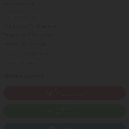
Institucional
Termos de Uso
Política de Privacidade
Programa Fidelidade
Prazos de Entrega
Trocas e Devoluções
Quem somos
Ajuda e Suporte
SAC
(82) 4004-7200
WhatsApp
(82) 40047-200
Enviar E-mail