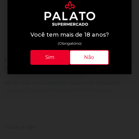
0
5
0
4
0
3
Você tem mais de 18 anos?
0
2
(Obrigatório)
0
1
Sim
Não
2
Vendidos
Avaliações do Produto
Ainda não há avaliações para este produto!
Adquira o produto e seja o primeiro a avaliar.
Sobre a loja