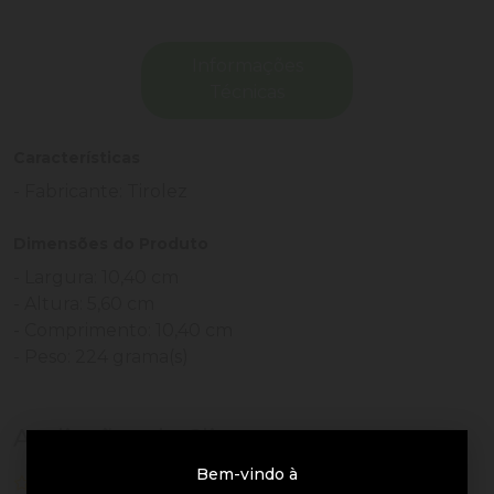
Informações
Técnicas
Características
- Fabricante: Tirolez
Dimensões do Produto
- Largura: 10,40 cm
- Altura: 5,60 cm
- Comprimento: 10,40 cm
- Peso: 224 grama(s)
Avaliações de Clientes
Bem-vindo à
0 de 5
nenhuma avaliação