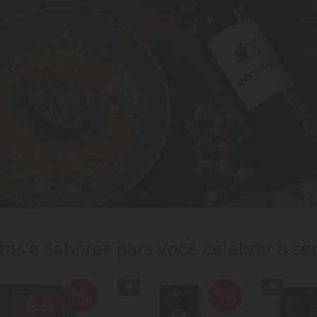
os e Sabores para você celebrar o se