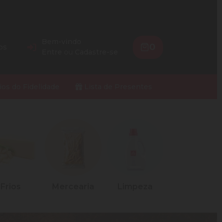
Bem-vindo
0
os
Entre
ou
Cadastre-se
ios do Fidelidade
Lista de Presentes
Frios
Mercearia
Limpeza
Petshop