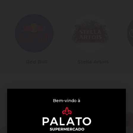
Bull
Stella Artois
Piraquê
Bem-vindo à