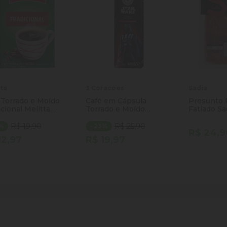
tta
3 Coracoes
Sadia
 Torrado e Moído
Café em Cápsula
Presunto
icional Melitta
Torrado e Moído
Fatiado Sa
a 250g
Espresso Darth Vader
100g
Star Wars 3 Corações
R$ 19,90
R$ 25,90
5%
- 23%
R$ 24,9
Caixa 10 Unidades 8g
12,97
R$ 19,97
Cada
ntidade
Quantidade
Quantida
Comprar
Comprar
minuir Quantidade
Adicionar Quantidade
Diminuir Quantidade
Adicionar Quantidade
Diminuir
Ad