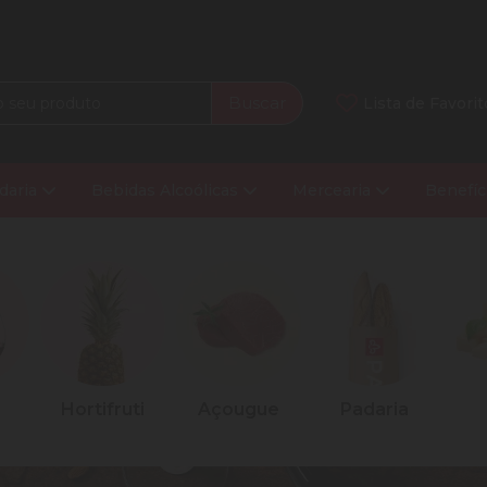
Buscar
Lista de Favorit
daria
Bebidas Alcoólicas
Mercearia
Benefíc
Hortifruti
Açougue
Padaria