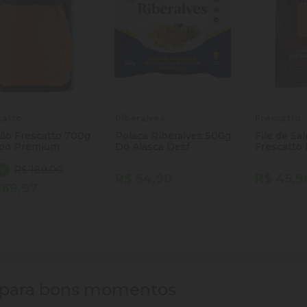
catto
Riberalves
Frescatto
ão Frescatto 700g
Polaca Riberalves 500g
File de Sa
bo Premium
Do Alasca Desf
Frescatto 
100g
R$ 189,00
0%
R$ 54,90
R$ 45,9
169,97
ntidade
Quantidade
Quantida
Comprar
Comprar
minuir Quantidade
Adicionar Quantidade
Diminuir Quantidade
Adicionar Quantidade
Diminuir
Ad
s para bons momentos