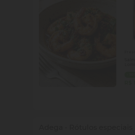
Fres
Salm
Lom
- 1
R$ 
Qua
Di
Adega - Rótulos especiai