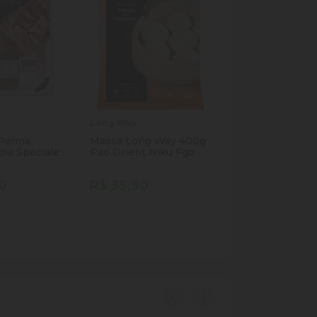
Long Way
Polenghi
 Parma
Massa Long Way 400g
Queijo Mussarel
dia Speciale
Pao Orient Niku Fgo
Polenghi 300g
(R$ 74,90 kg)
0
R$ 39,90
R$ 22,47
de
Quantidade
Quantidade
Comprar
Comprar
Com
 Quantidade
icionar Quantidade
Diminuir Quantidade
Adicionar Quantidade
Diminuir Quan
Adiciona