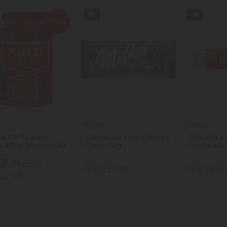
i
Milka
Lotus
o De Tomate
Chocolate Milka Happy
Biscoito L
i 400g Manjericão
Cows 90g
Recheado
R$ 35,90
8%
R$ 22,90
R$ 31,9
14,99
ntidade
Quantidade
Quantida
Comprar
Comprar
minuir Quantidade
Adicionar Quantidade
Diminuir Quantidade
Adicionar Quantidade
Diminuir
Ad