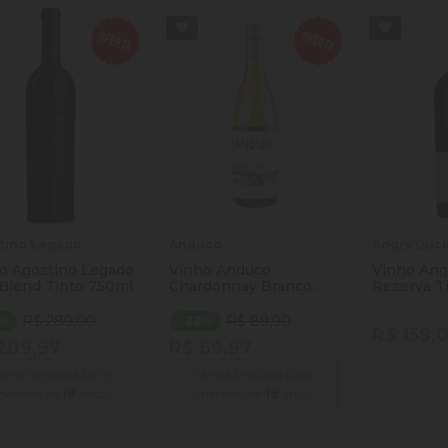
tino Legado
Anduco
Angry Duc
o Agostino Legado
Vinho Anduco
Vinho Ang
Blend Tinto 750ml
Chardonnay Branco
Reserva T
750ml
R$ 289,00
R$ 89,90
7%
- 22%
R$ 159,
209,97
R$ 69,97
enda proibida para
Venda proibida para
Quantida
enores de
18
anos.
menores de
18
anos.
Diminuir
Ad