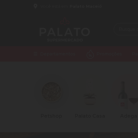
Você está em
Palato Maceió
Departamentos
Promoções
Pa
Limpeza
Petshop
Palato Casa
Adega