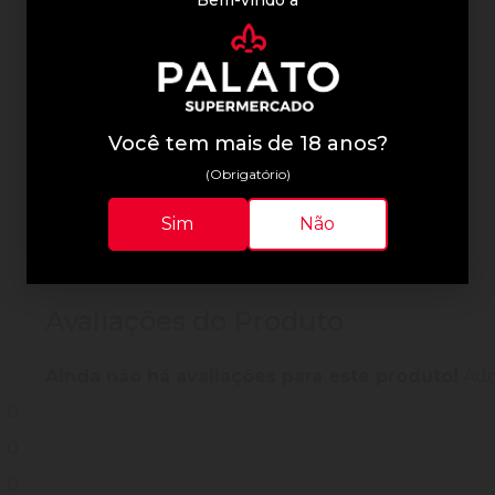
Informações Técnicas
Você tem mais de 18 anos?
(Obrigatório)
Sim
Não
Avaliações do Produto
Ainda não há avaliações para este produto!
Adqu
0
0
0