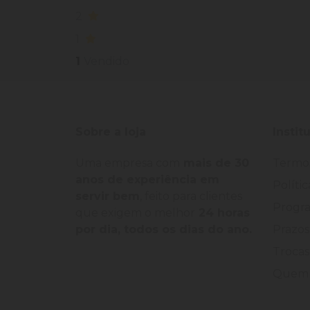
2
1
1
Vendido
Sobre a loja
Instit
Uma empresa com
mais de 30
Termo
anos de experiência em
Políti
servir bem
, feito para clientes
Progra
que exigem o melhor
24 horas
por dia, todos os dias do ano.
Prazos
Trocas
Quem 