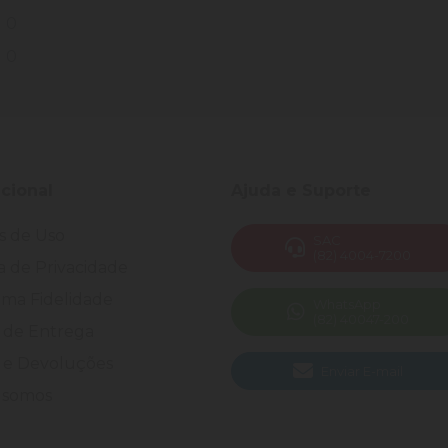
0
0
ucional
Ajuda e Suporte
s de Uso
SAC
(82) 4004-7200
ca de Privacidade
ma Fidelidade
WhatsApp
(82) 40047-200
 de Entrega
 e Devoluções
Enviar E-mail
somos