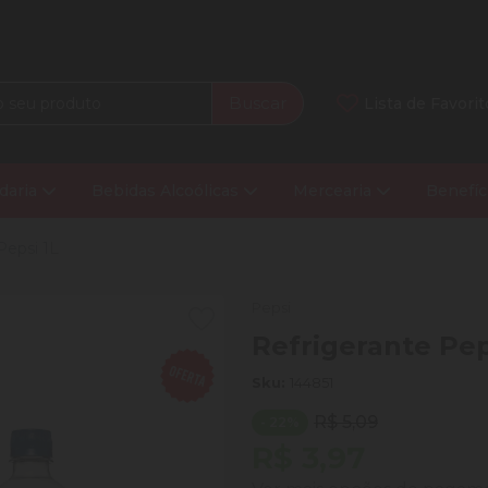
Buscar
Lista de Favorit
daria
Bebidas Alcoólicas
Mercearia
Benefíc
Pepsi 1L
Pepsi
Refrigerante Pep
Sku:
144851
R$ 5,09
- 22%
R$ 3,97