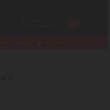
Bem-vindo
0
os
Entre
ou
Cadastre-se
ios do Fidelidade
Lista de Presentes
si 1L
(0)