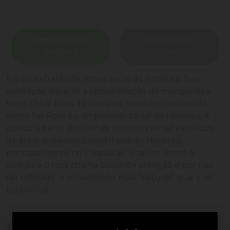
Descrição do
Informações
Produto
Técnicas
É o sal extraído de minas secas do Himalaia. Sua
coloração deve-se a concentração de manganês e
ferro. O Sal Rosa do Himalaia, também conhecido
como Sal Rosa ou simplesmente sal do Himalaia, é
obtido a partir dos cristais rochosos de sal extraídos
de áreas próximas à cordilheira do Himalaia,
principalmente no Paquistão. Sua cor, entre o
salmão e o rosa chama bastante atenção e por não
ser refinado, é considerado mais “natural” que o sal
tradicional.
Avaliações de Clientes