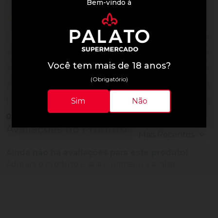
Bem-vindo à
0 de 5
nenhuma avaliação
0
5
0
4
Você tem mais de 18 anos?
0
3
(Obrigatório)
0
2
0
1
Sim
Não
0
Vendido
Avaliações do Produto
Ainda não há avaliações para este produto!
Adquira o produto e seja o primeiro a avaliar.