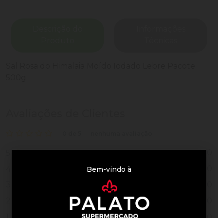
Descrição do
Informações
Produto
Técnicas
Sal Rosa do Himalaia Moído Iodado Lebre Pacote
500g
Avaliações de Clientes
0 de 5
nenhuma avaliação
0
5
0
4
Bem-vindo à
0
3
0
2
0
1