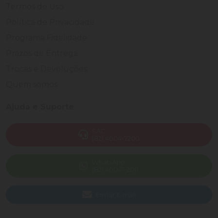
Termos de Uso
Política de Privacidade
Programa Fidelidade
Prazos de Entrega
Trocas e Devoluções
Quem somos
Ajuda e Suporte
SAC
(82) 4004-7200
WhatsApp
(82) 40047-200
Enviar E-mail