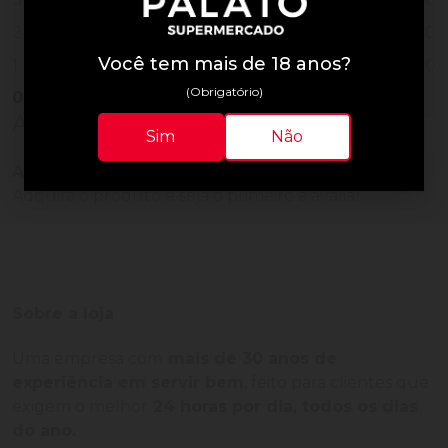
0
2
Você tem mais de 18 anos?
0
1
(Obrigatório)
0
Vendido
Avaliações do Produto
Sim
Não
Ainda não há avaliações para este produto!
Adquira o produto e seja o primeiro a avaliar.
Sobre a loja
Uma empresa com
mais de 30 anos de
experiência em servir bem
, feito para clientes que
exigem o melhor
24 horas por dia, todos os dias
do ano.