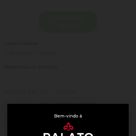
Informações
Técnicas
Características
- Fabricante: Granado
Dimensões do Produto
Avaliações de Clientes
0 de 5
nenhuma avaliação
0
Bem-vindo à
5
0
4
0
3