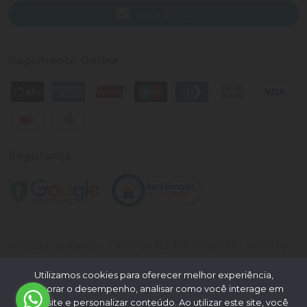
Enviar E-mail
Pagamento Online
Segurança
©
2026
Loja Palato
- CNPJ:
24.322.398/0004-93
- Todos os
direitos reservados.
Utilizamos cookies para oferecer melhor experiência,
Desenvolvido por:
melhorar o desempenho, analisar como você interage em
nosso site e personalizar conteúdo. Ao utilizar este site, você