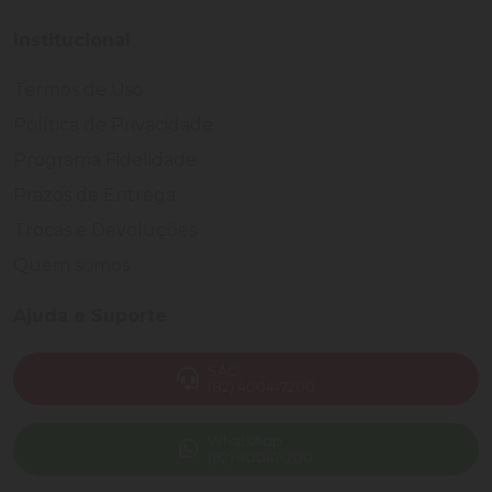
Institucional
Termos de Uso
Política de Privacidade
Programa Fidelidade
Prazos de Entrega
Trocas e Devoluções
Quem somos
Ajuda e Suporte
SAC
(82) 4004-7200
WhatsApp
(82) 40047-200