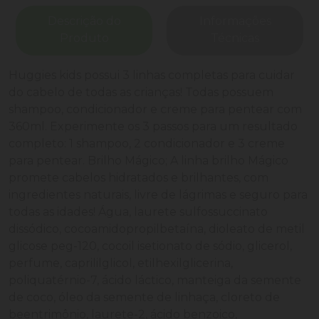
Descrição do
Informações
Produto
Técnicas
Huggies kids possui 3 linhas completas para cuidar
do cabelo de todas as crianças! Todas possuem
shampoo, condicionador e creme para pentear com
360ml. Experimente os 3 passos para um resultado
completo: 1 shampoo, 2 condicionador e 3 creme
para pentear. Brilho Mágico; A linha brilho Mágico
promete cabelos hidratados e brilhantes, com
ingredientes naturais, livre de lágrimas e seguro para
todas as idades! Água, laurete sulfossuccinato
dissódico, cocoamidopropilbetaína, dioleato de metil
glicose peg-120, cocoil isetionato de sódio, glicerol,
perfume, caprililglicol, etilhexilglicerina,
poliquatérnio-7, ácido láctico, manteiga da semente
de coco, óleo da semente de linhaça, cloreto de
beentrimônio, laurete-2, ácido benzoico,