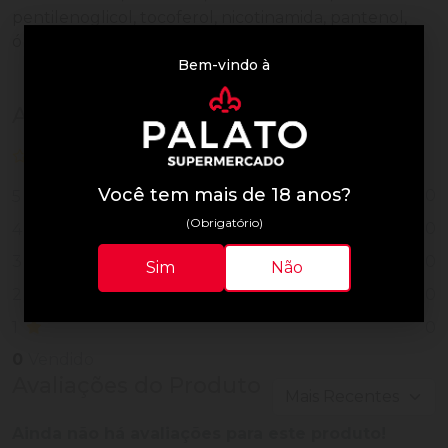
pentilenoglicol, tocoferol, nicotinamida, pantenol,
óleo de amêndoa-doce.
Bem-vindo à
Avaliações de Clientes
0 de 5
nenhuma avaliação
Você tem mais de 18 anos?
0
5
(Obrigatório)
0
4
0
3
Sim
Não
0
2
0
1
0
Vendido
Avaliações do Produto
Ainda não há avaliações para este produto!