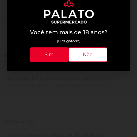
0
5
0
4
0
3
Você tem mais de 18 anos?
0
2
(Obrigatório)
0
1
Sim
Não
0
Vendido
Avaliações do Produto
Ainda não há avaliações para este produto!
Adquira o produto e seja o primeiro a avaliar.
Sobre a loja
Uma empresa com
mais de 30 anos de