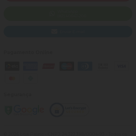
WhatsApp
(82) 40047-200
Enviar E-mail
Pagamento Online
Segurança
©
2026
Loja Palato
- CNPJ:
24.322.398/0004-93
- Todos os