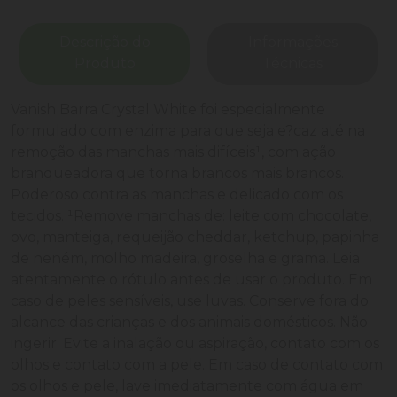
Descrição do
Informações
Produto
Técnicas
Vanish Barra Crystal White foi especialmente
formulado com enzima para que seja e?caz até na
remoção das manchas mais difíceis¹, com ação
branqueadora que torna brancos mais brancos.
Poderoso contra as manchas e delicado com os
tecidos. ¹Remove manchas de: leite com chocolate,
ovo, manteiga, requeijão cheddar, ketchup, papinha
de neném, molho madeira, groselha e grama. Leia
atentamente o rótulo antes de usar o produto. Em
caso de peles sensíveis, use luvas. Conserve fora do
alcance das crianças e dos animais domésticos. Não
ingerir. Evite a inalação ou aspiração, contato com os
olhos e contato com a pele. Em caso de contato com
os olhos e pele, lave imediatamente com água em