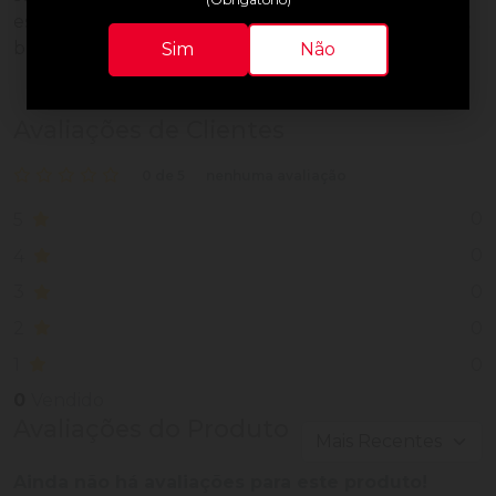
estabilizantes, branqueador óptico, corante, enzima,
bentonita e fragrância.
Sim
Não
Avaliações de Clientes
0 de 5
nenhuma avaliação
0
5
0
4
0
3
0
2
0
1
0
Vendido
Avaliações do Produto
Ainda não há avaliações para este produto!