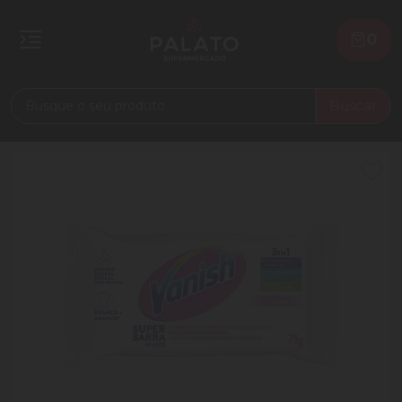
0
Buscar