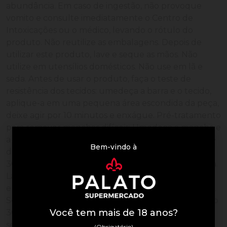
abundância. Em caso de ingestão, não provoque
vomito e consulte imediatamente o Centro de
Intoxicações ou o médico, levando o rótulo do
produto. Não reutilize as embalagens. Depois de
utilizar este produto, lave e seque as mãos. Não
utilize em utensílios domésticos. Não use em lã e
seda. Antes de usar o produto, faça o teste de
resistência dos tecidos: umedeça a barra e o tecido,
aplique-a em uma pequena área escondida da peça,
deixe agir por 10 minutos e enxágue. Pré-tratamento
para remover manchas difíceis: Umedeça a mancha e
a barra com água. Aplique Vanish super barra White
Bem-vindo à
diretamente na mancha, deixe agir por no máximo
30 minutos e em seguida, lave normalmente a peça.
Lavagem a mão: Aplique Vanish super barra white
em toda a roupa para obter um branco mais branco.
Se necessário, deixe a peça de molho por no máximo
Você tem mais de 18 anos?
30 minutos. Lave como de costume e enxágue em
seguida. Sabão à base de sódio, glicerina,
(Obrigatório)