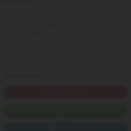
Institucional
Termos de Uso
Política de Privacidade
Programa Fidelidade
Prazos de Entrega
Trocas e Devoluções
Quem somos
Ajuda e Suporte
SAC
(82) 4004-7200
WhatsApp
(82) 40047-200
Enviar E-mail