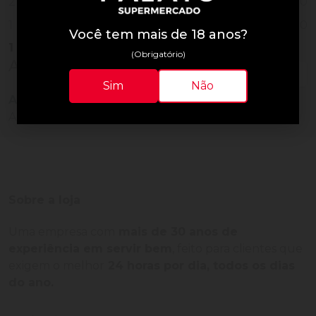
0
2
0
1
Você tem mais de 18 anos?
1
Vendido
(Obrigatório)
Avaliações do Produto
Sim
Não
Ainda não há avaliações para este produto!
Adquira o produto e seja o primeiro a avaliar.
Sobre a loja
Uma empresa com
mais de 30 anos de
experiência em servir bem
, feito para clientes que
exigem o melhor
24 horas por dia, todos os dias
do ano.