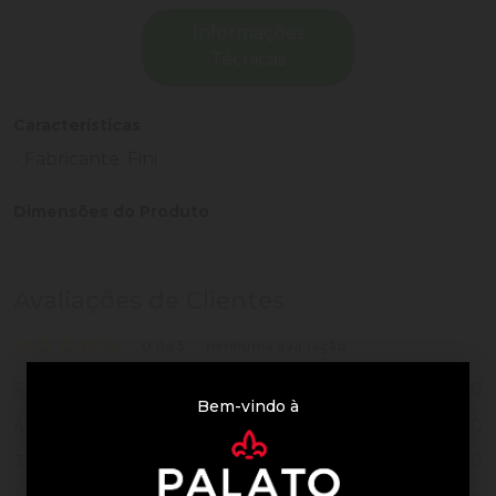
Informações
Técnicas
Características
- Fabricante: Fini
Dimensões do Produto
Avaliações de Clientes
0 de 5
nenhuma avaliação
0
5
Bem-vindo à
0
4
0
3