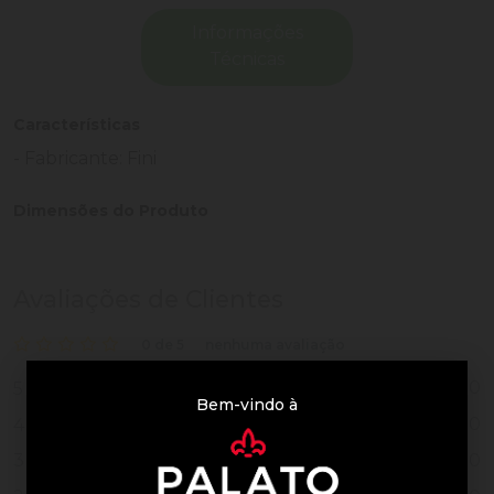
Informações
Técnicas
Características
- Fabricante: Fini
Dimensões do Produto
Avaliações de Clientes
0 de 5
nenhuma avaliação
0
5
Bem-vindo à
0
4
0
3