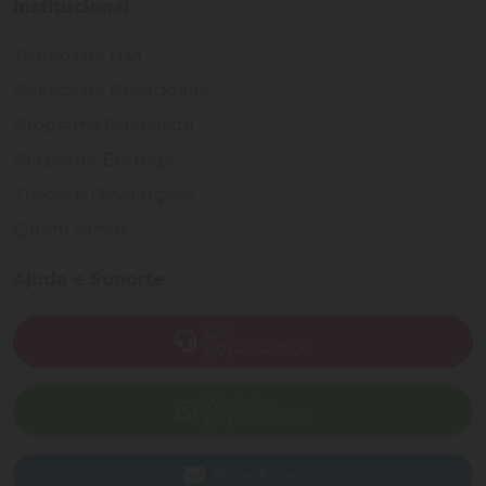
Institucional
Termos de Uso
Política de Privacidade
Programa Fidelidade
Prazos de Entrega
Trocas e Devoluções
Quem somos
Ajuda e Suporte
SAC
(82) 4004-7200
WhatsApp
(82) 40047-200
Enviar E-mail