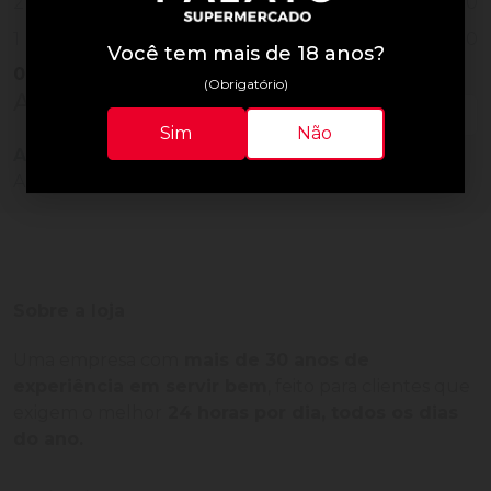
0
2
0
1
Você tem mais de 18 anos?
0
Vendido
(Obrigatório)
Avaliações do Produto
Sim
Não
Ainda não há avaliações para este produto!
Adquira o produto e seja o primeiro a avaliar.
Sobre a loja
Uma empresa com
mais de 30 anos de
experiência em servir bem
, feito para clientes que
exigem o melhor
24 horas por dia, todos os dias
do ano.