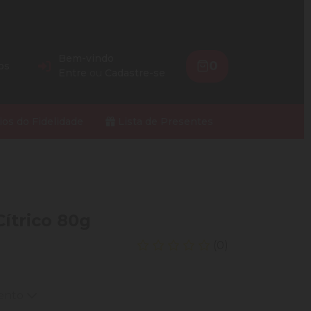
Bem-vindo
0
os
Entre
ou
Cadastre-se
ios do Fidelidade
Lista de Presentes
ítrico 80g
(0)
mento