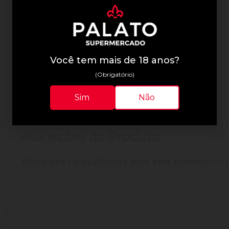
Informações Técnicas
Você tem mais de 18 anos?
(Obrigatório)
Sim
Não
Avaliações do Produto
Ainda não há avaliações para este produto!
Adqu
0
0
0
0