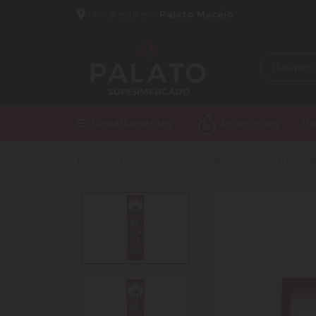
Você está em
Palato Maceió
Departamentos
Promoções
Pa
Início
Doces E Sobremesas
Fini
Tubes M