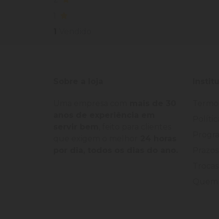
1
1
Vendido
Sobre a loja
Instit
Uma empresa com
mais de 30
Termo
anos de experiência em
Políti
servir bem
, feito para clientes
Progra
que exigem o melhor
24 horas
por dia, todos os dias do ano.
Prazos
Trocas
Quem 