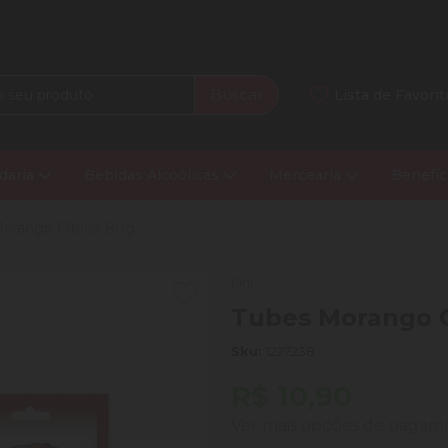
Buscar
Lista de Favorit
daria
Bebidas Alcoólicas
Mercearia
Benefíc
orango Cítrico 80g
Fini
Tubes Morango C
Sku:
1227238
R$ 10,90
Ver mais opções de paga