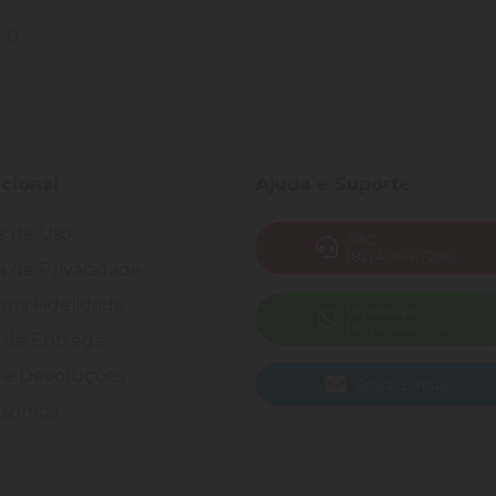
0
ucional
Ajuda e Suporte
s de Uso
SAC
(82) 4004-7200
ca de Privacidade
ma Fidelidade
WhatsApp
(82) 40047-200
 de Entrega
 e Devoluções
Enviar E-mail
somos