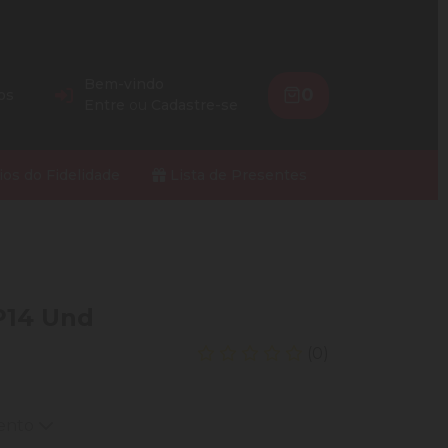
Bem-vindo
0
os
Entre
ou
Cadastre-se
ios do Fidelidade
Lista de Presentes
P14 Und
(0)
mento