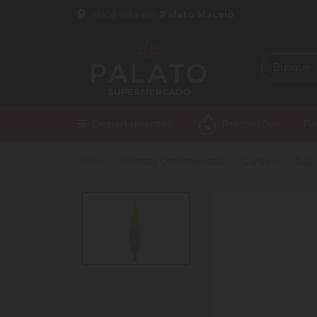
Você está em
Palato Maceió
Departamentos
Promoções
Pa
Início
Plantas Ornamentais
Garden
Tuia