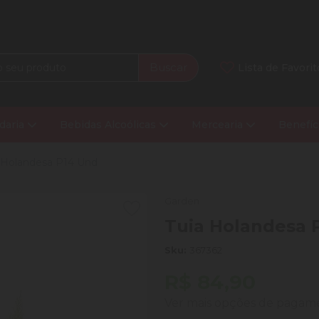
Buscar
Lista de Favorit
daria
Bebidas Alcoólicas
Mercearia
Benefíc
 Holandesa P14 Und
Garden
Tuia Holandesa 
Sku:
367362
R$ 84,90
Ver mais opções de paga