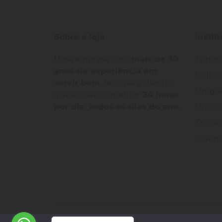
Sobre a loja
Instit
Uma empresa com
mais de 30
Termo
anos de experiência em
Políti
servir bem
, feito para clientes
Progra
que exigem o melhor
24 horas
por dia, todos os dias do ano.
Prazos
Trocas
Quem 
©
2026
Loja Palato
- CNPJ:
24.322.398/0004-93
-