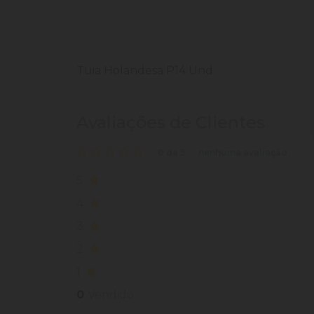
Tuia Holandesa P14 Und
Avaliações de Clientes
0 de 5
nenhuma avaliação
5
4
3
2
1
0
Vendido