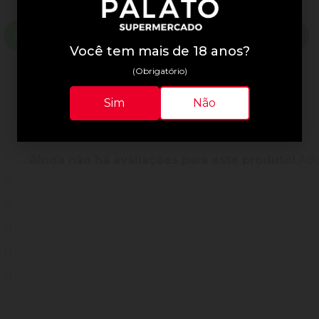
Descrição do Produto
Informações Técnicas
Você tem mais de 18 anos?
(Obrigatório)
Sim
Não
Avaliações do Produto
Ainda não há avaliações para este produto!
Adqu
0
0
0
0
0