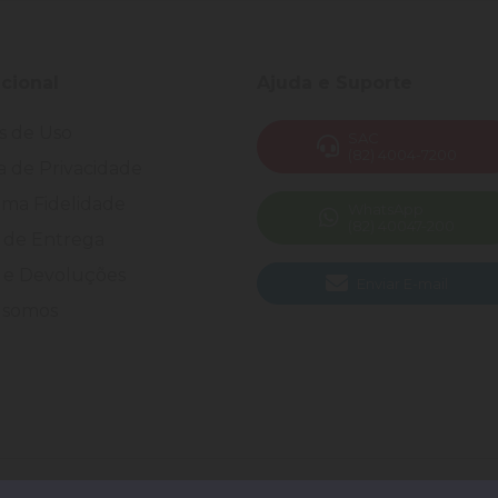
ucional
Ajuda e Suporte
s de Uso
SAC
(82) 4004-7200
ca de Privacidade
ma Fidelidade
WhatsApp
(82) 40047-200
 de Entrega
 e Devoluções
Enviar E-mail
somos
 Todos os direitos reservados.