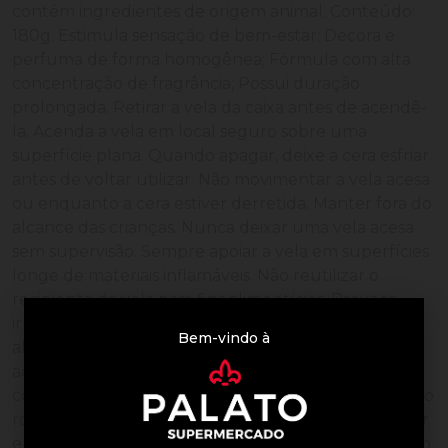
contém ingredientes de origem animal. Conteúdo:
180g. Estimula sensação de bem-estar; Decora e
perfuma de forma homogênea; Fórmula com alta
concentração de fragrância; Possui duração
prolongada. Retirar a vela da caixa antes de acendê-
la. Acenda a vela em local seguro sobre uma
superfície plana. Quando apagar, deixe a cera esfriar
antes de voltar utilizar. Não movimentar a vela acesa
ou enquanto a cera estiver derretida. Manter fora do
alcance das crianças. Nunca deixar uma vela acesa
sem supervisão. Sempre apoiar a vela em superfícies
longe de materiais inflamáveis. Não reutilizar o
recipiente da vela para fins alimentícios. Provoca
irritação cutânea. Pode provocar uma reação
Bem-vindo à
alérgica cutânea. Tóxico para os organismos
aquáticos com efeitos duradouros. Se for necessário
consultar um médico, mostre-lhe a embalagem ou o
rótulo. Evitar a libertação para o ambiente. Se entrar
em contato com a pele: lavar abundantemente com