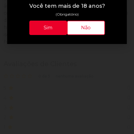
Você tem mais de 18 anos?
água. Em caso de irritação ou erupção cutânea:
consulte um médico. Alcanos de coco/palmiste, óleo
(Obrigatório)
de palma, óleo de coco, fragrância, linalol limoneno,
hexil cinamal, geraniol, citronelol, cumarina, alfa-
Sim
Não
isometil ionona, álcool benzílico, citral,
hidroxicitronelal.
Avaliações de Clientes
0 de 5
nenhuma avaliação
0
5
0
4
0
3
0
2
0
1