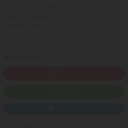
Política de Privacidade
Programa Fidelidade
Prazos de Entrega
Trocas e Devoluções
Quem somos
Ajuda e Suporte
SAC
(82) 4004-7200
WhatsApp
(82) 40047-200
Enviar E-mail