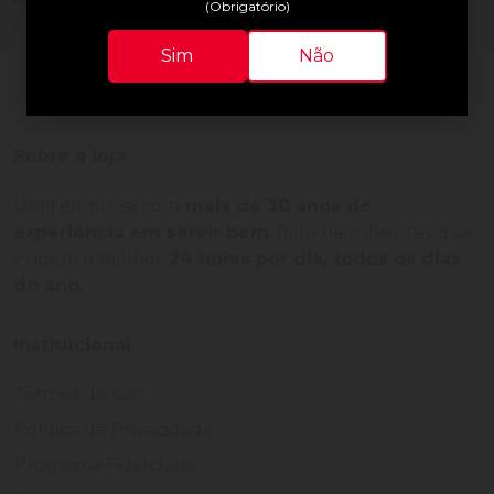
(Obrigatório)
Adquira o produto e seja o primeiro a avaliar.
Sim
Não
Sobre a loja
Uma empresa com
mais de 30 anos de
experiência em servir bem
, feito para clientes que
exigem o melhor
24 horas por dia, todos os dias
do ano.
Institucional
Termos de Uso
Política de Privacidade
Programa Fidelidade