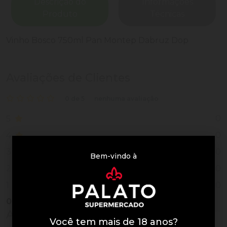
Descrição do
Informações
Produto
Técnicas
Vinho Bosco 750ml Pan Montep Dabruz Dop
Avaliações de Clientes
0 de 5
nenhuma avaliação
0
5
0
4
0
3
Bem-vindo à
0
2
0
1
0
Vendido
Avaliações do Produto
Você tem mais de 18 anos?