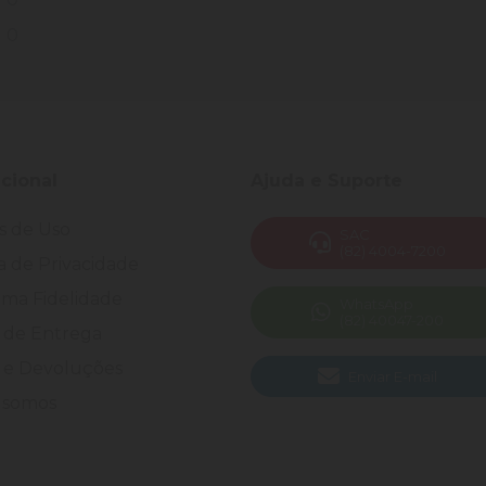
0
ucional
Ajuda e Suporte
s de Uso
SAC
(82) 4004-7200
ca de Privacidade
ma Fidelidade
WhatsApp
(82) 40047-200
 de Entrega
 e Devoluções
Enviar E-mail
somos