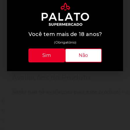
Informações Técnicas
Você tem mais de 18 anos?
(Obrigatório)
Sim
Não
Avaliações do Produto
Ainda não há avaliações para este produto!
Adqu
0
0
0
0