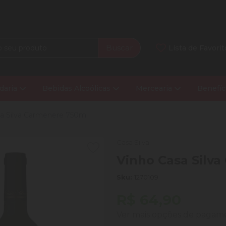
Buscar
Lista de Favorit
daria
Bebidas Alcoólicas
Mercearia
Benefíc
a Silva Carmenere 750ml
Casa Silva
Vinho Casa Silv
Sku:
1270109
R$ 64,90
Ver mais opções de paga