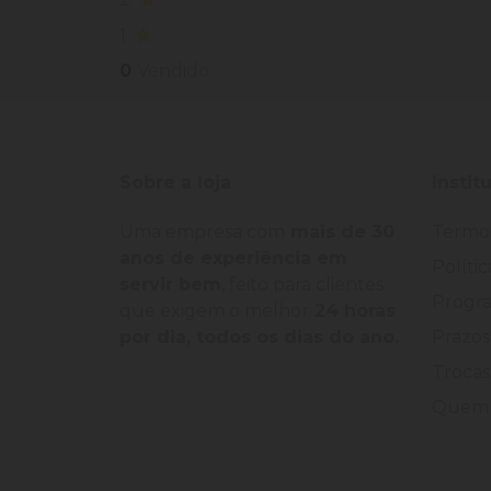
1
0
Vendido
Sobre a loja
Instit
Uma empresa com
mais de 30
Termo
anos de experiência em
Políti
servir bem
, feito para clientes
Progra
que exigem o melhor
24 horas
por dia, todos os dias do ano.
Prazos
Trocas
Quem 