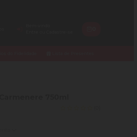
Bem-vindo
0
os
Entre
ou
Cadastre-se
ios do Fidelidade
Lista de Presentes
a Carmenere 750ml
(0)
mento