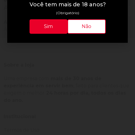
Você tem mais de 18 anos?
Avaliações do Produto
(Obrigatório)
Ainda não há avaliações para este produto!
Sim
Não
Adquira o produto e seja o primeiro a avaliar.
Sobre a loja
Uma empresa com
mais de 30 anos de
experiência em servir bem
, feito para clientes que
exigem o melhor
24 horas por dia, todos os dias
do ano.
Institucional
Termos de Uso