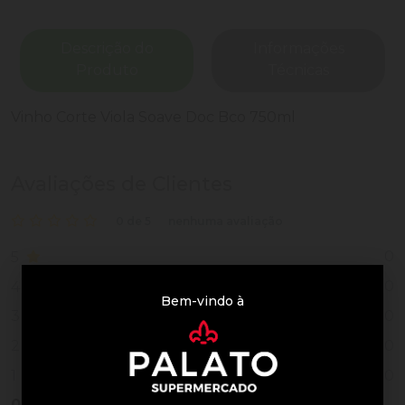
Descrição do
Informações
Produto
Técnicas
Vinho Corte Viola Soave Doc Bco 750ml
Avaliações de Clientes
0 de 5
nenhuma avaliação
0
5
0
4
Bem-vindo à
0
3
0
2
0
1
0
Vendido