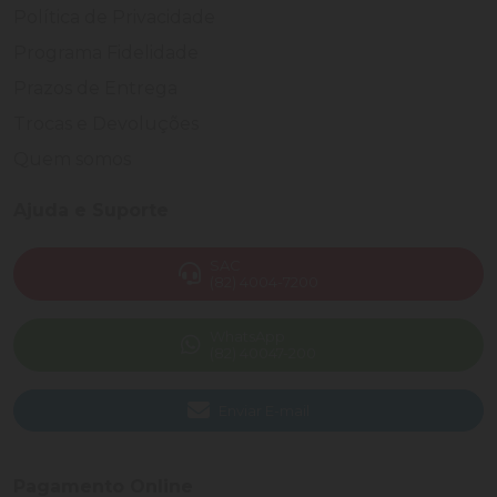
Política de Privacidade
Programa Fidelidade
Prazos de Entrega
Trocas e Devoluções
Quem somos
Ajuda e Suporte
SAC
(82) 4004-7200
WhatsApp
(82) 40047-200
Enviar E-mail
Pagamento Online