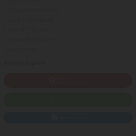
Termos de Uso
Política de Privacidade
Programa Fidelidade
Prazos de Entrega
Trocas e Devoluções
Quem somos
Ajuda e Suporte
SAC
(82) 4004-7200
WhatsApp
(82) 40047-200
Enviar E-mail