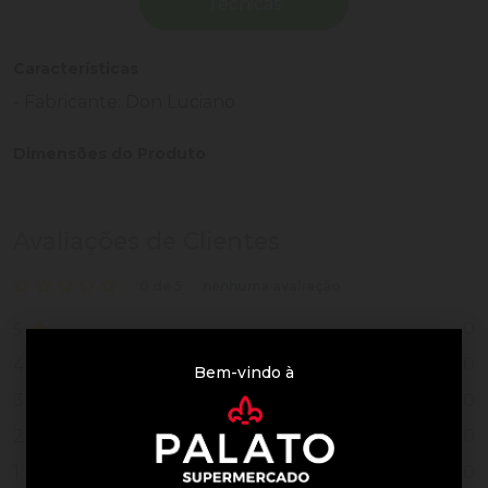
Técnicas
Características
- Fabricante: Don Luciano
Dimensões do Produto
Avaliações de Clientes
0 de 5
nenhuma avaliação
0
5
0
4
Bem-vindo à
0
3
0
2
0
1