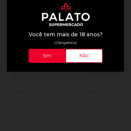
Informações Técnicas
Você tem mais de 18 anos?
(Obrigatório)
Sim
Não
Avaliações do Produto
Ainda não há avaliações para este produto!
Adqu
0
0
0
0