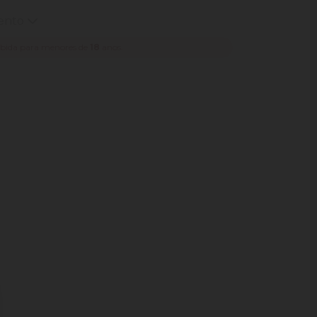
mento
ibida para menores de
18
anos.