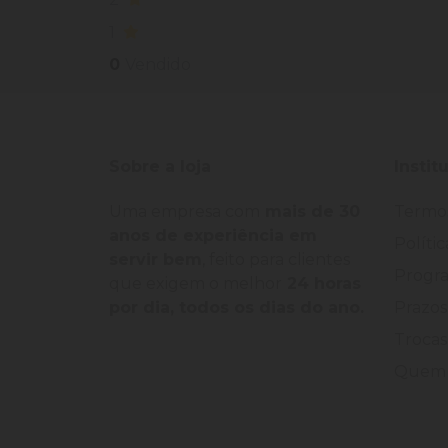
1
0
Vendido
Sobre a loja
Instit
Uma empresa com
mais de 30
Termo
anos de experiência em
Políti
servir bem
, feito para clientes
Progra
que exigem o melhor
24 horas
por dia, todos os dias do ano.
Prazos
Trocas
Quem 