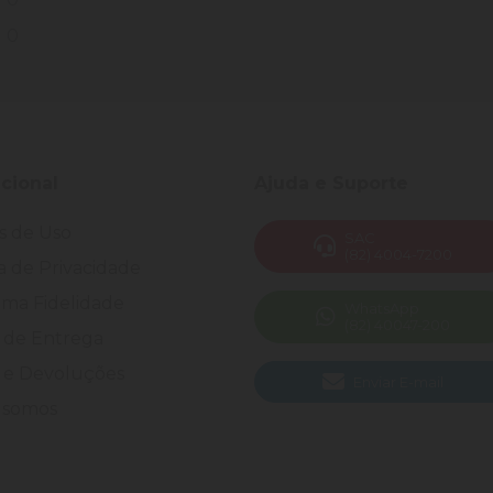
0
ucional
Ajuda e Suporte
s de Uso
SAC
(82) 4004-7200
ca de Privacidade
ma Fidelidade
WhatsApp
(82) 40047-200
 de Entrega
 e Devoluções
Enviar E-mail
somos