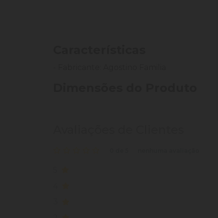
Características
- Fabricante: Agostino Familia
Dimensões do Produto
Avaliações de Clientes
0 de 5
nenhuma avaliação
5
4
3
2