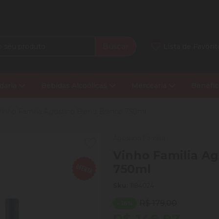
Buscar
Lista de Favorit
daria
Bebidas Alcoólicas
Mercearia
Benefíc
Vinho Familia Agostino Blend Branco 750ml
Agostino Familia
Vinho Familia A
750ml
Sku:
1184024
R$ 179,00
- 16%