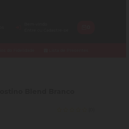
Bem-vindo
0
os
Entre
ou
Cadastre-se
ios do Fidelidade
Lista de Presentes
gostino Blend Branco
(0)