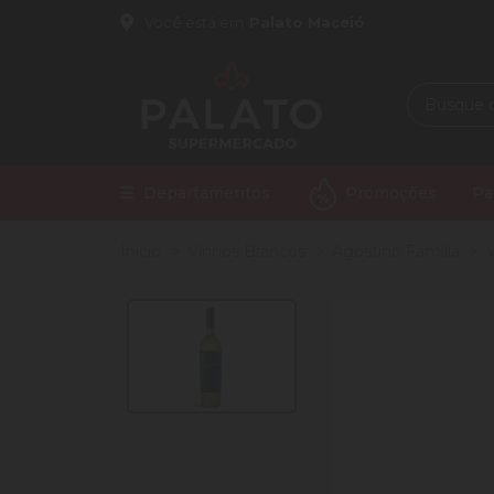
Você está em
Palato Maceió
Departamentos
Promoções
Pa
Início
Vinhos Brancos
Agostino Familia