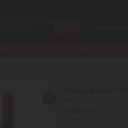
Buscar
Lista de Favorit
daria
Bebidas Alcoólicas
Mercearia
Benefíc
m 750ml 45-11 Rosso Verona
Ilatium
Vinho Ilatium 75
Sku:
1297660
R$ 249,00
- 12%
R$ 219,97