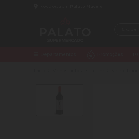
Você está em
Palato Maceió
Departamentos
Promoções
Pa
Início
Vinhos Tintos
Ilatium
Vinho Ilatiu