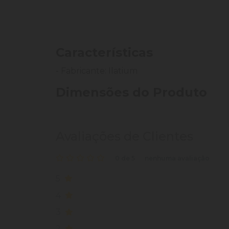
Características
- Fabricante: Ilatium
Dimensões do Produto
Avaliações de Clientes
0 de 5
nenhuma avaliação
5
4
3
2