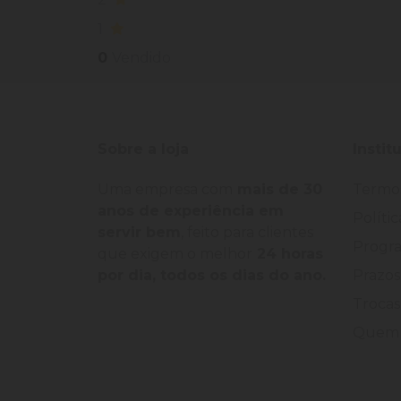
1
0
Vendido
Sobre a loja
Instit
Uma empresa com
mais de 30
Termo
anos de experiência em
Políti
servir bem
, feito para clientes
Progra
que exigem o melhor
24 horas
por dia, todos os dias do ano.
Prazos
Trocas
Quem 