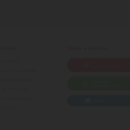
0
ucional
Ajuda e Suporte
s de Uso
SAC
(82) 4004-7200
ca de Privacidade
ma Fidelidade
WhatsApp
(82) 40047-200
 de Entrega
 e Devoluções
Enviar E-mail
somos