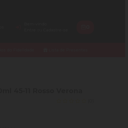
Bem-vindo
0
os
Entre
ou
Cadastre-se
ios do Fidelidade
Lista de Presentes
0ml 45-11 Rosso Verona
(0)