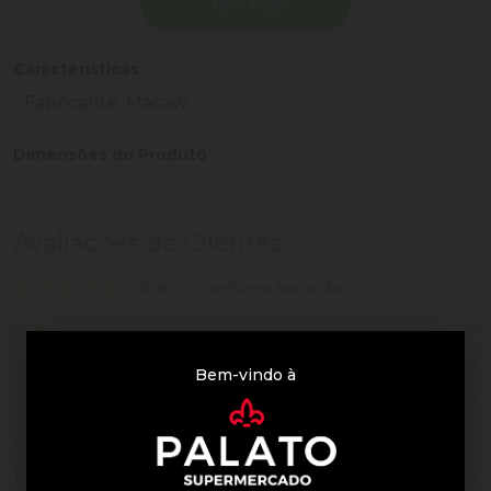
Técnicas
Características
- Fabricante: Macaw
Dimensões do Produto
Avaliações de Clientes
0 de 5
nenhuma avaliação
0
5
0
4
Bem-vindo à
0
3
0
2
0
1