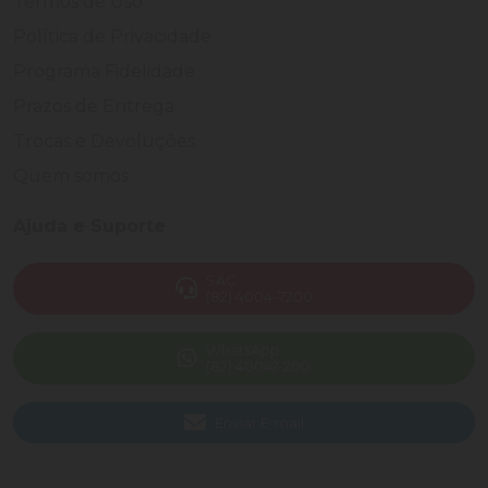
Termos de Uso
Política de Privacidade
Programa Fidelidade
Prazos de Entrega
Trocas e Devoluções
Quem somos
Ajuda e Suporte
SAC
(82) 4004-7200
WhatsApp
(82) 40047-200
Enviar E-mail