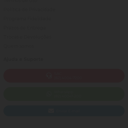
Termos de Uso
Política de Privacidade
Programa Fidelidade
Prazos de Entrega
Trocas e Devoluções
Quem somos
Ajuda e Suporte
SAC
(82) 4004-7200
WhatsApp
(82) 40047-200
Enviar E-mail