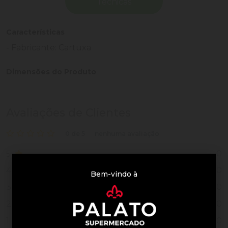
Técnicas
Características
- Fabricante: Cartuxa
Dimensões do Produto
Avaliações de Clientes
0 de 5
nenhuma avaliação
0
5
0
4
Bem-vindo à
0
3
0
2
0
1