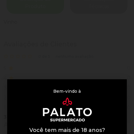
Produto
Técnicas
Vinho
Avaliações de Clientes
0 de 5
nenhuma avaliação
0
5
0
4
0
3
Bem-vindo à
0
2
0
1
3
Vendidos
Avaliações do Produto
Você tem mais de 18 anos?