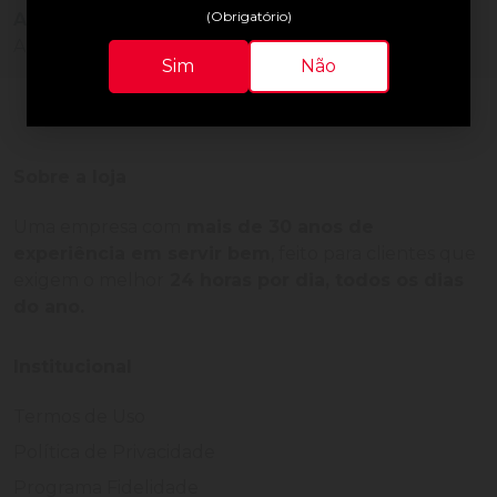
(Obrigatório)
Ainda não há avaliações para este produto!
Adquira o produto e seja o primeiro a avaliar.
Sim
Não
Sobre a loja
Uma empresa com
mais de 30 anos de
experiência em servir bem
, feito para clientes que
exigem o melhor
24 horas por dia, todos os dias
do ano.
Institucional
Termos de Uso
Política de Privacidade
Programa Fidelidade