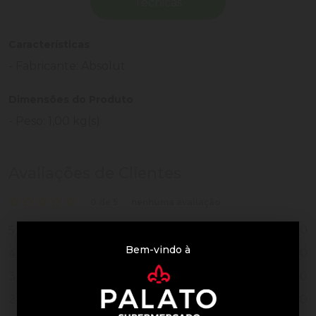
Técnicas
Características
- Fabricante: Absolut
Dimensões do Produto
- Peso: 1,00 kg(s)
Avaliações de Clientes
0 de 5
nenhuma avaliação
0
5
Bem-vindo à
0
4
0
3
0
2