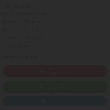
Termos de Uso
Política de Privacidade
Programa Fidelidade
Prazos de Entrega
Trocas e Devoluções
Quem somos
Ajuda e Suporte
SAC
(82) 4004-7200
WhatsApp
(82) 40047-200
Enviar E-mail