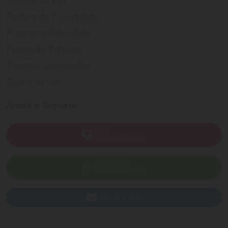
Termos de Uso
Política de Privacidade
Programa Fidelidade
Prazos de Entrega
Trocas e Devoluções
Quem somos
Ajuda e Suporte
SAC
(82) 4004-7200
WhatsApp
(82) 40047-200
Enviar E-mail