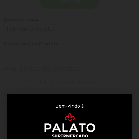
Técnicas
Características
- Fabricante: Absolut
Dimensões do Produto
Avaliações de Clientes
0 de 5
nenhuma avaliação
0
5
0
4
Bem-vindo à
0
3
0
2
0
1