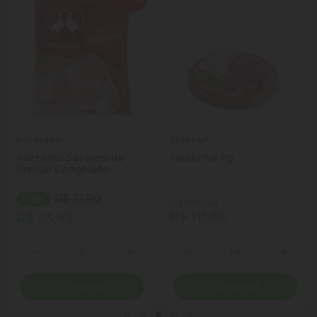
Perdigao
Sulbeef
Filezinho Sassami de
Fraldinha Kg
Frango Congelado
Perdigão 1kg
R$ 31,90
- 19%
(R$ 79,90 kg)
R$ 111,86
R$ 25,97
Quantidade
Quantidade
ionar Quantidade
Diminuir Quantidade
Adicionar Quantidade
Diminuir Quantidade
Adicio
Comprar
Comprar