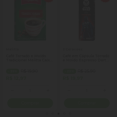
Melitta
3 Coracoes
Café Torrado e Moído
Café em Cápsula Torrado
Tradicional Melitta Caixa
e Moído Espresso Darth
250g
Vader Star Wars 3
Corações Caixa 10
R$ 19,90
R$ 25,90
- 35%
- 23%
Unidades 8g Cada
R$ 12,97
R$ 19,97
Quantidade
Quantidade
ionar Quantidade
Diminuir Quantidade
Adicionar Quantidade
Diminuir Quantidade
Adicio
Comprar
Comprar