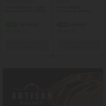
Agostino Legado
Anduco
Vinho Agostino Legado
Vinho Anduco
Red Blend Tinto 750ml
Chardonnay Branco
750ml
R$ 289,00
R$ 89,90
- 27%
- 22%
R$ 209,97
R$ 69,97
Venda proibida para menores
Venda proibida para menores
de
18
anos.
de
18
anos.