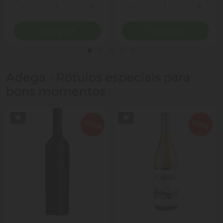
Quantidade
Quantidade
Diminuir Quantidade
Adicionar Quantidade
Diminuir Quantidade
Adicio
Comprar
Comprar
Adega - Rótulos especiais para
bons momentos