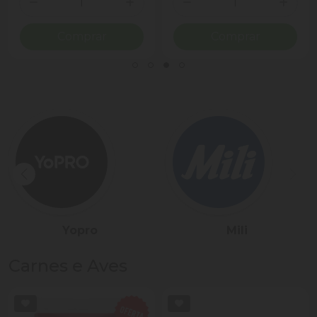
ionar Quantidade
Diminuir Quantidade
Adicionar Quantidade
Diminuir Quantidade
Adicio
Comprar
Comprar
Sadia
Président
Carnes e Aves