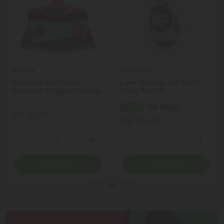
Novica
Mon Bijou
Vassoura com Cabo
Lava Roupas Liq Mon
Multiuso Original Noviça
Bijou Azul 3l
R$ 45,90
- 13%
R$ 25,90
R$ 39,97
Quantidade
Quantidade
ionar Quantidade
Diminuir Quantidade
Adicionar Quantidade
Diminuir Quantidade
Adicio
Comprar
Comprar