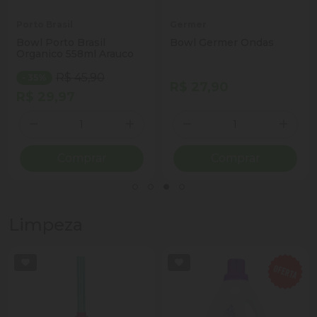
Porto Brasil
Germer
Bowl Porto Brasil
Bowl Germer Ondas
Organico 558ml Arauco
R$ 45,90
- 35%
R$ 27,90
R$ 29,97
Quantidade
Quantidade
ionar Quantidade
Diminuir Quantidade
Adicionar Quantidade
Diminuir Quantidade
Adicio
Comprar
Comprar
Limpeza