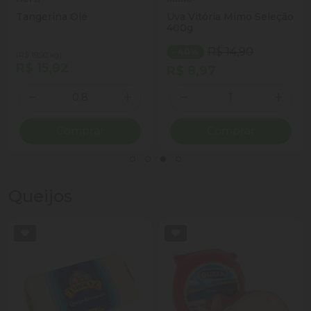
Tangerina Olé
Uva Vitória Mimo Seleção
400g
R$ 14,90
- 40%
(R$ 19,90 kg)
R$ 15,92
R$ 8,97
Quantidade
Quantidade
ionar Quantidade
Diminuir Quantidade
Adicionar Quantidade
Diminuir Quantidade
Adicio
Comprar
Comprar
Queijos