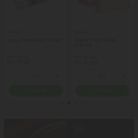
Tirolez
Quata
Queijo Mussarela Tirolez
Queijo Prato Quata
Esferico
(R$ 85,90 kg)
(R$ 159,00 kg)
R$ 17,18
R$ 31,80
Quantidade
Quantidade
ionar Quantidade
Diminuir Quantidade
Adicionar Quantidade
Diminuir Quantidade
Adicio
Comprar
Comprar