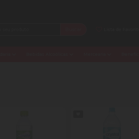
Buscar
Lista de Favorit
daria
Bebidas Alcoólicas
Mercearia
Benefíc