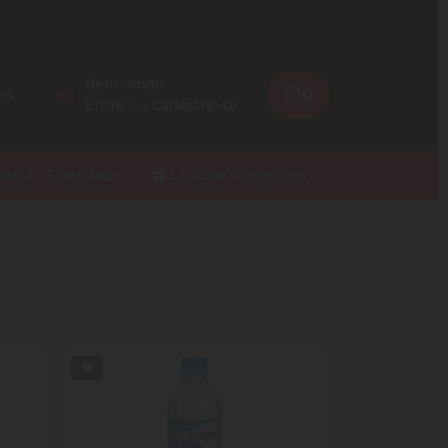
Bem-vindo
0
os
Entre
ou
Cadastre-se
ios do Fidelidade
Lista de Presentes