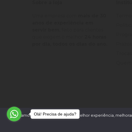
Sobre a loja
Instit
Serras De Cunha
Uma empresa com
mais de 30
Termo
Voss
anos de experiência em
Políti
servir bem
, feito para clientes
Progra
que exigem o melhor
24 horas
por dia, todos os dias do ano.
Prazos
Trocas
Quem 
©
2026
Loja Palato
- CNPJ:
24.322.398/0004-93
-
Olá! Precisa de ajuda?
Utilizamos cookies para oferecer melhor experiência, melhorar
Desenvolvido por: