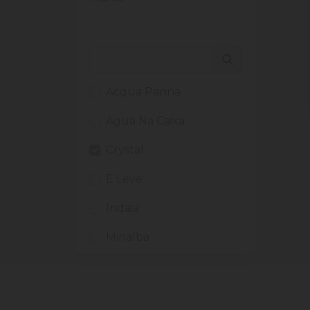
Acqua Panna
Agua Na Caixa
Crystal
E Leve
Indaia
Minalba
Prata
San Pellegrino