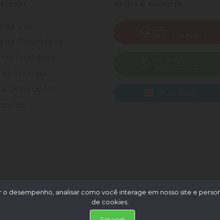
ucional
Ajuda e Suporte
s de Uso
SAC
(82) 4004-7200
ca de Privacidade
ma Fidelidade
WhatsApp
(82) 40047-200
 de Entrega
 e Devoluções
Enviar E-mail
somos
 Todos os direitos reservados.
 o desempenho, analisar como você interage em nosso site e persona
de cookies.
Entendi