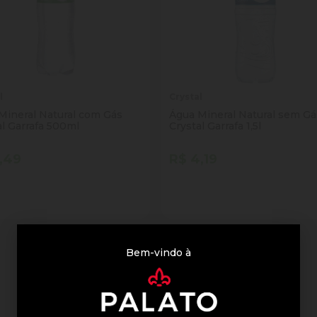
l
Crystal
Mineral Natural com Gás
Água Mineral Natural sem Gá
al Garrafa 500ml
Crystal Garrafa 1,5l
,49
R$ 4,19
tidade
Quantidade
Comprar
Comprar
inuir Quantidade
Adicionar Quantidade
Diminuir Quantidade
Adicionar Quantid
3 resultados
Bem-vindo à