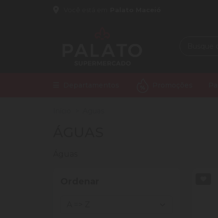
Você está em
Palato Maceió
Departamentos
Promoções
Pa
Início
Aguas
ÁGUAS
Águas
Ordenar