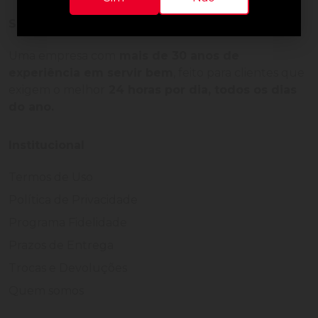
Sobre a loja
Uma empresa com
mais de 30 anos de
experiência em servir bem
, feito para clientes que
exigem o melhor
24 horas por dia, todos os dias
do ano.
Institucional
Termos de Uso
Política de Privacidade
Programa Fidelidade
Prazos de Entrega
Trocas e Devoluções
Quem somos