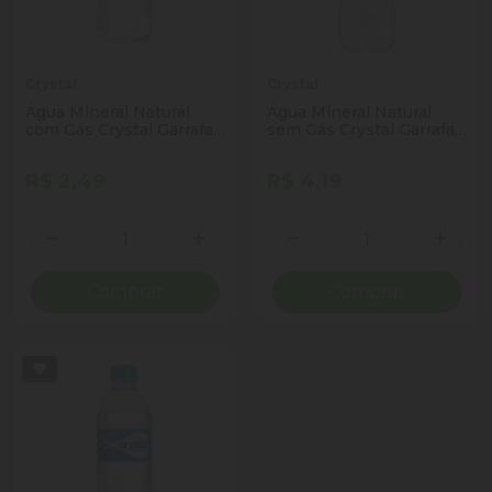
Crystal
Crystal
Água Mineral Natural
Água Mineral Natural
com Gás Crystal Garrafa
sem Gás Crystal Garrafa
500ml
1,5l
R$ 2,49
R$ 4,19
Quantidade
Quantidade
Diminuir Quantidade
Adicionar Quantidade
Diminuir Quantidade
Adicio
Comprar
Comprar