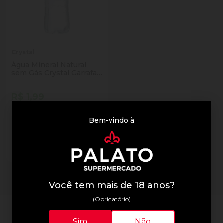
Crystal
Água Mineral Natural
sem Gás Crystal Garrafa
500ml
R$ 1,99
Quantidade
Bem-vindo à
Diminuir Quantidade
Adicionar Quantidade
Comprar
3 resultados
Você tem mais de 18 anos?
(Obrigatório)
Sim
Não