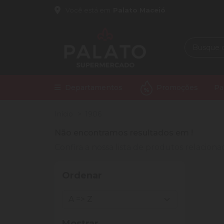
Você está em
Palato Maceió
Departamentos
Promoções
Pa
Início
1906
Não encontramos resultados em
!
Confira a nossa lista de produtos relacio
Ordenar
Mostrar