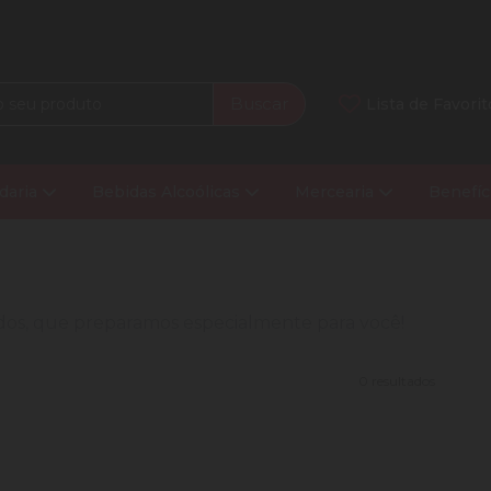
Buscar
Lista de Favorit
daria
Bebidas Alcoólicas
Mercearia
Benefíc
nados, que preparamos especialmente para você!
0 resultados