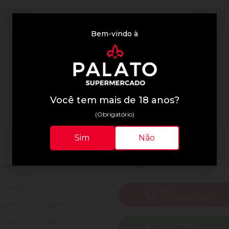
Bem-vindo à
Você tem mais de 18 anos?
(Obrigatório)
Sim
Não
ucional
Ajuda e Suporte
s de Uso
SAC
(82) 4004-7200
ca de Privacidade
ma Fidelidade
WhatsApp