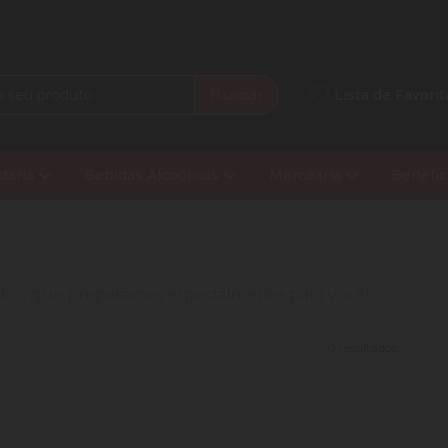
Buscar
Lista de Favorit
daria
Bebidas Alcoólicas
Mercearia
Benefíc
nados, que preparamos especialmente para você!
0 resultados