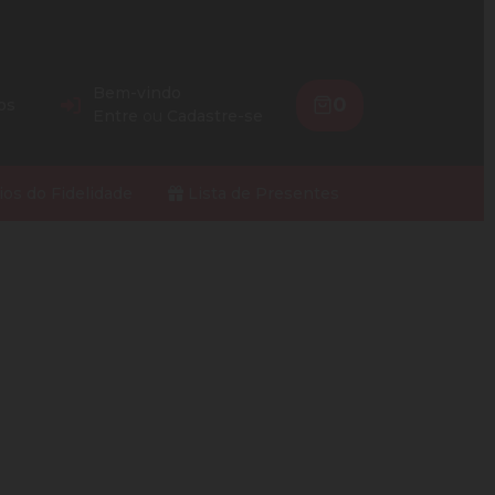
Bem-vindo
0
os
Entre
ou
Cadastre-se
ios do Fidelidade
Lista de Presentes