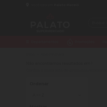
Você está em
Palato Maceió
Departamentos
Promoções
Pa
Início
Abel-Pinchard
Não encontramos resultados em
!
Confira a nossa lista de produtos relacio
Ordenar
Mostrar