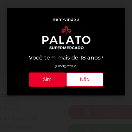
Bem-vindo à
Você tem mais de 18 anos?
(Obrigatório)
Sim
Não
ucional
Ajuda e Suporte
s de Uso
SAC
(82) 4004-7200
ca de Privacidade
ma Fidelidade
WhatsApp