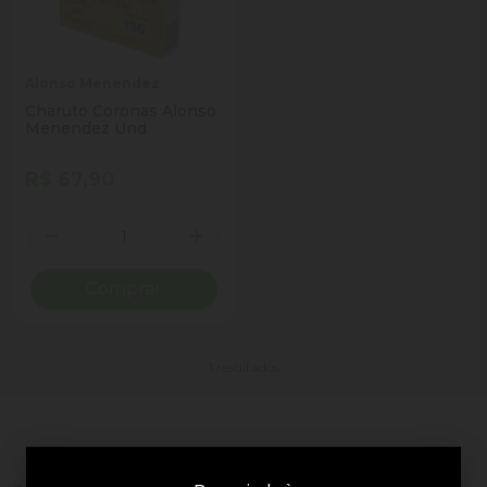
Alonso Menendez
Charuto Coronas Alonso
Menendez Und
R$ 67,90
Quantidade
Diminuir Quantidade
Adicionar Quantidade
Comprar
1 resultados