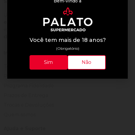
Bem-vindo à
Sobre a loja
Uma empresa com
mais de 30 anos de
experiência em servir bem
, feito para clientes que
exigem o melhor
24 horas por dia, todos os dias
do ano.
Você tem mais de 18 anos?
(Obrigatório)
Institucional
Sim
Não
Termos de Uso
Política de Privacidade
Programa Fidelidade
Prazos de Entrega
Trocas e Devoluções
Quem somos
Ajuda e Suporte