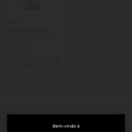
Amaral
Vinho Chardonnay
Amaral Chileno Branco
750ml
R$ 99,90
Venda proibida para menores
de
18
anos.
1 resultados
Sobre a loja
Bem-vindo à