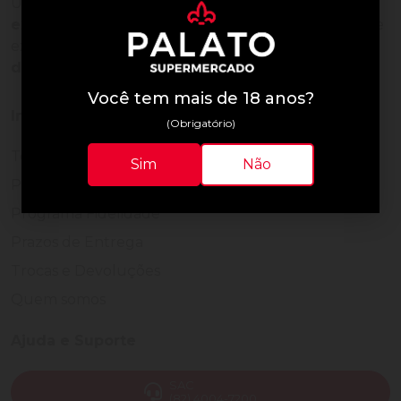
Uma empresa com
mais de 30 anos de
experiência em servir bem
, feito para clientes que
exigem o melhor
24 horas por dia, todos os dias
do ano.
Você tem mais de 18 anos?
Institucional
(Obrigatório)
Termos de Uso
Sim
Não
Política de Privacidade
Programa Fidelidade
Prazos de Entrega
Trocas e Devoluções
Quem somos
Ajuda e Suporte
SAC
(82) 4004-7200