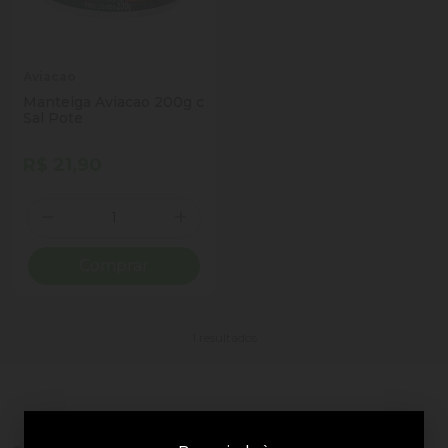
Aviacao
Manteiga Aviacao 200g c
Sal Pote
R$ 21,90
Quantidade
Diminuir Quantidade
Adicionar Quantidade
Comprar
1 resultados