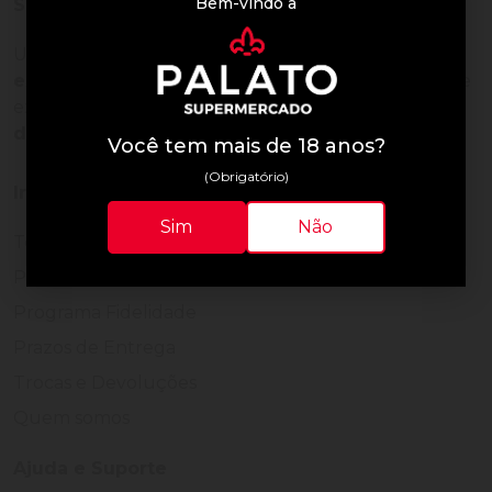
Bem-vindo à
Sobre a loja
Uma empresa com
mais de 30 anos de
experiência em servir bem
, feito para clientes que
exigem o melhor
24 horas por dia, todos os dias
do ano.
Você tem mais de 18 anos?
(Obrigatório)
Institucional
Sim
Não
Termos de Uso
Política de Privacidade
Programa Fidelidade
Prazos de Entrega
Trocas e Devoluções
Quem somos
Ajuda e Suporte