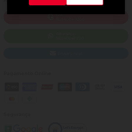
Ajuda e Suporte
SAC
(82) 4004-7200
WhatsApp
(82) 40047-200
Enviar E-mail
Pagamento Online
Segurança