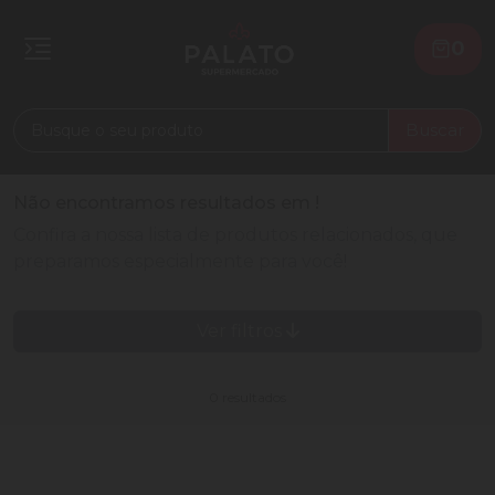
0
Buscar
Não encontramos resultados em
!
Confira a nossa lista de produtos relacionados, que
preparamos especialmente para você!
Ver filtros
0 resultados