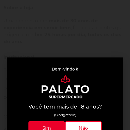
Sobre a loja
Uma empresa com
mais de 30 anos de
experiência em servir bem
, feito para clientes que
exigem o melhor
24 horas por dia, todos os dias
do ano.
Institucional
Bem-vindo à
Termos de Uso
Política de Privacidade
Programa Fidelidade
Prazos de Entrega
Você tem mais de 18 anos?
Trocas e Devoluções
(Obrigatório)
Quem somos
Sim
Não