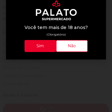
Uma empresa com
mais de 30 anos de
experiência em servir bem
, feito para clientes que
exigem o melhor
24 horas por dia, todos os dias
do ano.
Você tem mais de 18 anos?
Institucional
(Obrigatório)
Termos de Uso
Sim
Não
Política de Privacidade
Programa Fidelidade
Prazos de Entrega
Trocas e Devoluções
Quem somos
Ajuda e Suporte
SAC
(82) 4004-7200