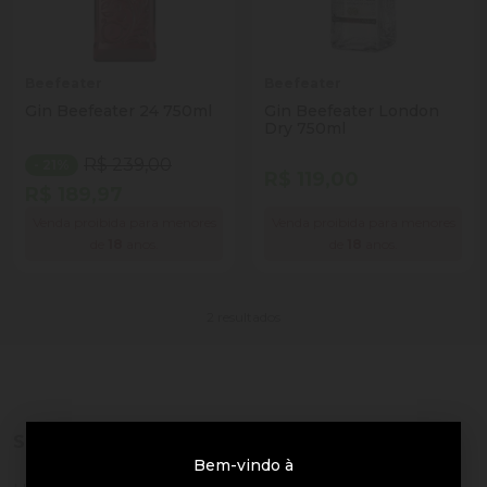
Beefeater
Beefeater
Gin Beefeater 24 750ml
Gin Beefeater London
Dry 750ml
R$ 239,00
- 21%
R$ 119,00
R$ 189,97
Venda proibida para menores
Venda proibida para menores
de
18
anos.
de
18
anos.
2 resultados
Sobre a loja
Bem-vindo à