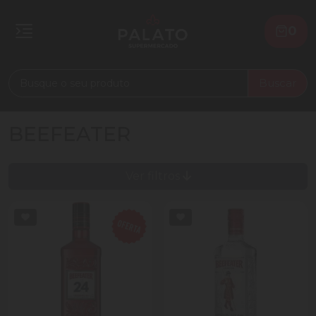
0
Buscar
BEEFEATER
Ver filtros