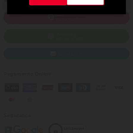
Ajuda e Suporte
SAC
(82) 4004-7200
WhatsApp
(82) 40047-200
Enviar E-mail
Pagamento Online
Segurança