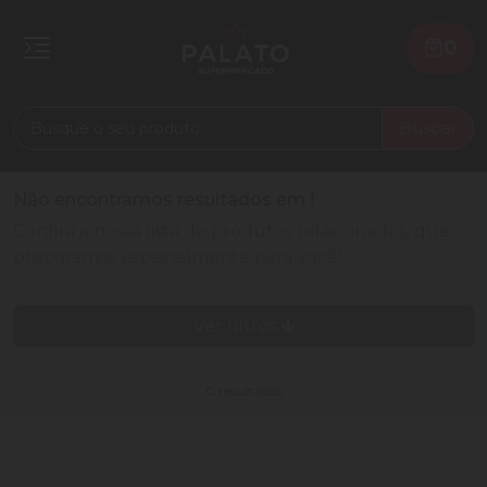
0
Buscar
Não encontramos resultados em
!
Confira a nossa lista de produtos relacionados, que
preparamos especialmente para você!
Ver filtros
0 resultados