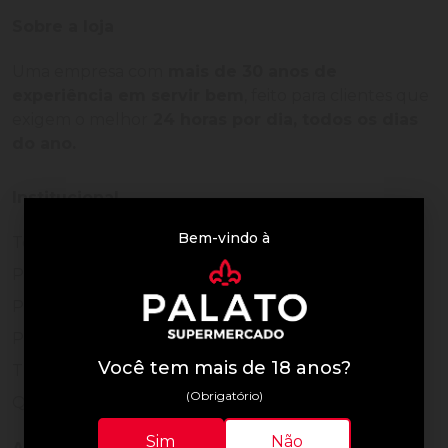
Sobre a loja
Uma empresa com
mais de 30 anos de
experiência em servir bem
, feito para clientes que
exigem o melhor
24 horas por dia, todos os dias
do ano.
Institucional
Bem-vindo à
Termos de Uso
Política de Privacidade
Programa Fidelidade
Prazos de Entrega
Você tem mais de 18 anos?
Trocas e Devoluções
(Obrigatório)
Quem somos
Sim
Não