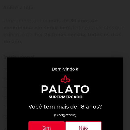
Sobre a loja
Uma empresa com
mais de 30 anos de
experiência em servir bem
, feito para clientes que
exigem o melhor
24 horas por dia, todos os dias
do ano.
Institucional
Bem-vindo à
Termos de Uso
Política de Privacidade
Programa Fidelidade
Prazos de Entrega
Você tem mais de 18 anos?
Trocas e Devoluções
(Obrigatório)
Quem somos
Sim
Não