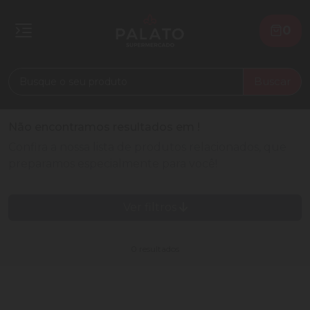
0
Buscar
Não encontramos resultados em
!
Confira a nossa lista de produtos relacionados, que
preparamos especialmente para você!
Ver filtros
0 resultados