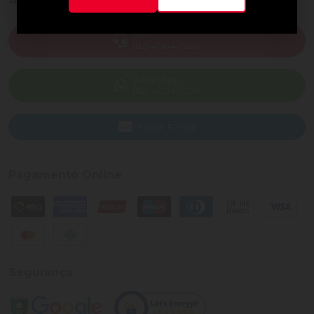
Ajuda e Suporte
SAC
(82) 4004-7200
WhatsApp
(82) 40047-200
Enviar E-mail
Pagamento Online
Segurança