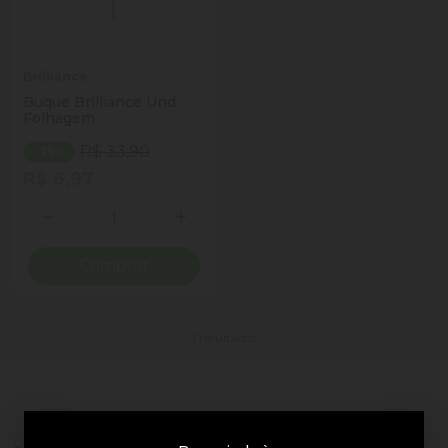
Brilliance
Buque Brilliance Und
Folhagem
R$ 33,90
- 79%
R$ 6,97
Quantidade
Diminuir Quantidade
Adicionar Quantidade
Comprar
1 resultados