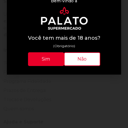
Bem-vindo à
Sobre a loja
Uma empresa com
mais de 30 anos de
experiência em servir bem
, feito para clientes que
exigem o melhor
24 horas por dia, todos os dias
do ano.
Você tem mais de 18 anos?
(Obrigatório)
Institucional
Sim
Não
Termos de Uso
Política de Privacidade
Programa Fidelidade
Prazos de Entrega
Trocas e Devoluções
Quem somos
Ajuda e Suporte