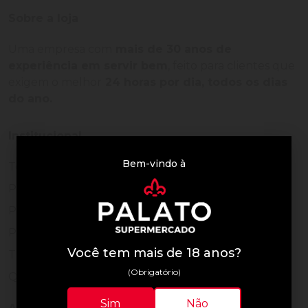
Sobre a loja
Uma empresa com
mais de 30 anos de
experiência em servir bem
, feito para clientes que
exigem o melhor
24 horas por dia, todos os dias
do ano.
Institucional
Bem-vindo à
Termos de Uso
Política de Privacidade
Programa Fidelidade
Prazos de Entrega
Você tem mais de 18 anos?
Trocas e Devoluções
(Obrigatório)
Quem somos
Sim
Não