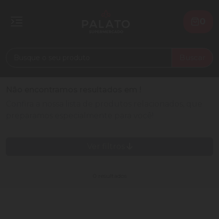
0
Buscar
Não encontramos resultados em
!
Confira a nossa lista de produtos relacionados, que
preparamos especialmente para você!
Ver filtros
0 resultados