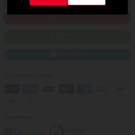
Ajuda e Suporte
SAC
(82) 4004-7200
WhatsApp
(82) 40047-200
Enviar E-mail
Pagamento Online
Segurança