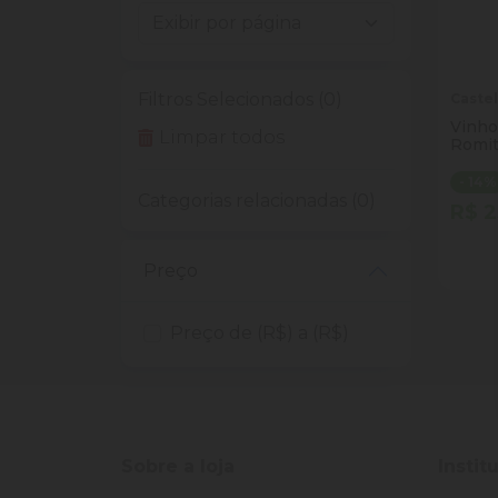
Filtros Selecionados (0)
Castel
Vinho
Limpar todos
Romit
- 14%
Categorias relacionadas (0)
R$ 2
Quan
Dim
Preço
Preço de (R$) a (R$)
Sobre a loja
Instit