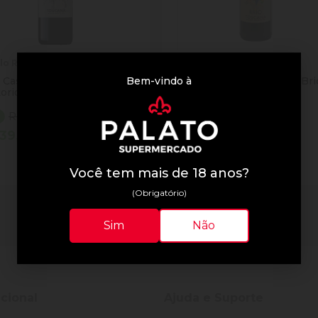
lo Romitorio
Castello Romitorio
Bem-vindo à
 Castello Romitorio 750ml
Vinho Castello Romitorio Bri
orio
Tosc 750ml
R$ 279,00
R$ 159,00
- 18%
39,97
R$ 129,97
tidade
Quantidade
Comprar
Comprar
inuir Quantidade
Adicionar Quantidade
Diminuir Quantidade
Adicionar Quantid
Você tem mais de 18 anos?
(Obrigatório)
2 resultados
Sim
Não
ucional
Ajuda e Suporte