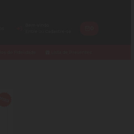
Bem-vindo
0
os
Entre
ou
Cadastre-se
ios do Fidelidade
Lista de Presentes