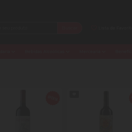
Buscar
Lista de Favorit
daria
Bebidas Alcoólicas
Mercearia
Benefíc