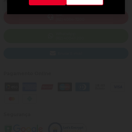
Ajuda e Suporte
SAC
(82) 4004-7200
WhatsApp
(82) 40047-200
Enviar E-mail
Pagamento Online
Segurança